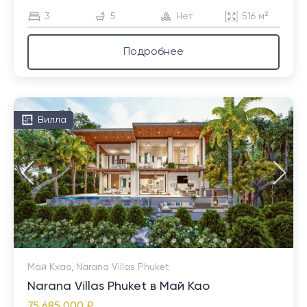
3
5
Нет
516 м²
Подробнее
Вилла
Май Кхао, Narana Villas Phuket
Narana Villas Phuket в Май Као
75 685 000 ₽