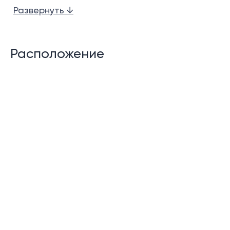
планировки.
Развернуть ↓
Семейный номер с собственной ванной
комнатой.
Расположение
Кухня в западном стиле с островом.
Частный бассейн (8 х 3,2 м)
Террасы у бассейна.
Кухня на открытом воздухе и бар.
Открытая гостиная/обеденная зона.
Кладовая
Прачечная
Помещения для прислуги в больших
помещениях.