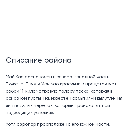
Гостевой туалет.
Автостоянка на 3–4 автомобиля с зарядным
устройством для электромобилей.
Функции сообщества:
Управление недвижимостью
Описание района
Круглосуточная охрана
Описание:
Май Као расположен в северо-западной части
Пхукета. Пляж в Май Као красивый и представляет
Narana Villa Phuket — это недавно построенный
собой 11-километровую полосу песка, которая в
отель, расположенный на пологих склонах
основном пустынна. Известен событиями вылупления
спокойного холма в северной части Пхукета. Он
яиц пляжных черепах, которые происходят при
удобно расположен рядом с тихим песчаным
подходящих условиях.
пляжем Май Као и международным аэропортом
Пхукета.
Хотя аэропорт расположен в его южной части,