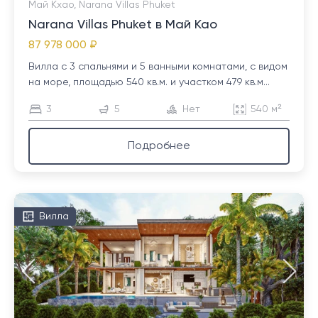
Май Кхао, Narana Villas Phuket
Narana Villas Phuket в Май Као
87 978 000 ₽
Вилла с 3 спальнями и 5 ванными комнатами, с видом
на море, площадью 540 кв.м. и участком 479 кв.м...
3
5
Нет
540 м²
Подробнее
Вилла