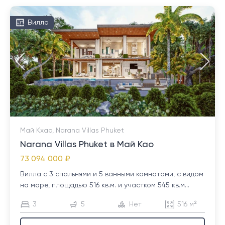
Вилла
Май Кхао, Narana Villas Phuket
Narana Villas Phuket в Май Као
73 094 000 ₽
Вилла с 3 спальнями и 5 ванными комнатами, с видом
на море, площадью 516 кв.м. и участком 545 кв.м...
3
5
Нет
516 м²