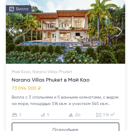
Вилла
Май Кхао, Narana Villas Phuket
Narana Villas Phuket в Май Као
73 094 000 ₽
Вилла с 3 спальнями и 5 ванными комнатами, с видом
на море, площадью 516 кв.м. и участком 545 кв.м...
3
5
Да
516 м²
Подробнее