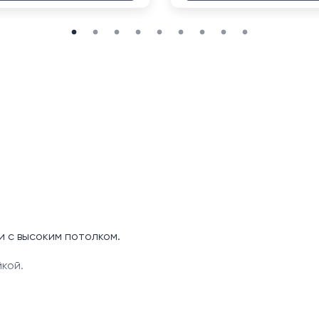
и с высоким потолком.
кой.