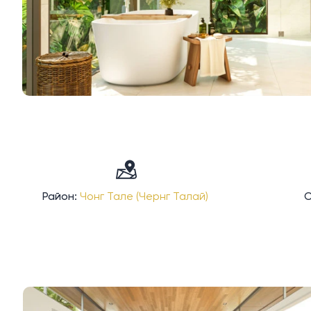
Район:
Чонг Тале (Чернг Талай)
С