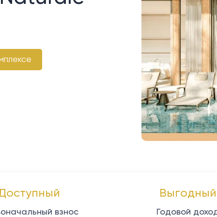
мплексе
Доступный
Выгодный
оначальный взнос
Годовой дохо