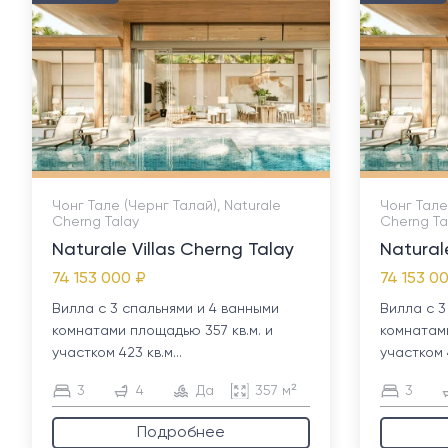
Чонг Тале (Чернг Талай), Naturale
Чонг Тале
Cherng Talay
Cherng Ta
Naturale Villas Cherng Talay
Natural
74 153 000 ₽
74 153 0
Вилла с 3 спальнями и 4 ванными
Вилла с 3
комнатами площадью 357 кв.м. и
комнатами
участком 423 кв.м...
участком 4
3
4
Да
357 м²
3
Подробнее