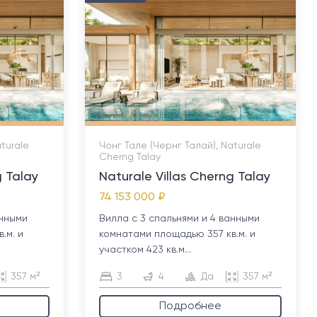
turale
Чонг Тале (Чернг Талай), Naturale
Cherng Talay
g Talay
Naturale Villas Cherng Talay
74 153 000 ₽
анными
Вилла с 3 спальнями и 4 ванными
.м. и
комнатами площадью 357 кв.м. и
участком 423 кв.м...
357 м²
3
4
Да
357 м²
Подробнее