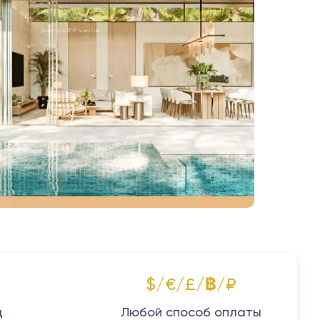
$/€/£/฿/₽
д
Любой способ оплаты