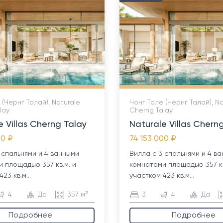
 (Чернг Талай), Naturale
Чонг Тале (Чернг Талай), Na
lay
Cherng Talay
e Villas Cherng Talay
Naturale Villas Chern
00 ₽
74 153 000 ₽
 спальнями и 4 ванными
Вилла с 3 спальнями и 4 в
 площадью 357 кв.м. и
комнатами площадью 357 кв
23 кв.м...
участком 423 кв.м...
4
Да
357 м²
3
4
Да
Подробнее
Подробнее