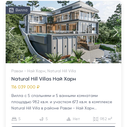
Вилла
Раваи - Най Харн, Natural Hill Villa
Natural Hill Villas Най Харн
116 039 000 ₽
Вилла с 5 спальнями и 5 ванными комнатами
площадью 982 кв.м. и участком 673 кв.м. в комплексе
Natural Hill Villa в районе Раваи - Най Харн...
5
5
Нет
982 м²