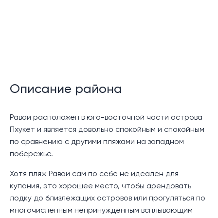
Комплекс Natural Hill Villas, расположенный в более
тихой части Най Харна, на фоне зеленого холма,
может похвастаться легким доступом к удобствам
на улице Сай Юань. Это место идеально подходит
для семей или отдельных лиц, ищущих роскошный
дом среди южных природных ландшафтов Пхукета.
Описание района
Каждая вилла в этом комплексе искусно
спроектирована на трех уровнях, причем с верхних
Раваи расположен в юго-восточной части острова
этажей открывается панорамный вид на
Пхукет и является довольно спокойным и спокойным
окружающий пейзаж с балконов и террас.
по сравнению с другими пляжами на западном
побережье.
Вход на виллы осуществляется через подвал или
нижний уровень, который включает в себя двойной
Хотя пляж Раваи сам по себе не идеален для
навес для машины, дополнительную жилую зону,
купания, это хорошее место, чтобы арендовать
многофункциональный зал, складские помещения,
лодку до близлежащих островов или прогуляться по
тайскую кухню, комнату для прислуги и прачечную.
многочисленным непринужденным всплывающим