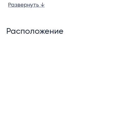
Развернуть ↓
Дополнительная тайская кухня.
Высокий потолок в гостиной.
Расположение
Частный пейзажный бассейн (21 х 3,6 м)
Частично крытые террасы у бассейна с зоной
отдыха.
Многофункциональный зал
Помещение для прислуги
Гостевой туалет
Прачечная и кладовая
Лифт
Крытая парковка на 2 машины.