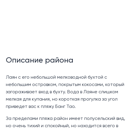
Функции сообщества:
Круглосуточная охрана
Описание:
Эта совершенно новая вилла с бассейном,
расположенная в исключительном районе Ocean
Hills на Пхукете, предлагает роскошный образ жизни.
Описание района
Эта вилла, расположенная на пологом склоне
холма, предлагает захватывающий вид на
окружающие зеленые горы и далёкое море. Эта
Лаян с его небольшой мелководной бухтой с
трехуровневая вилла приветствует вас на нижнем
небольшим островком, покрытым кокосами, который
уровне с двойным навесом для машины и доступом к
загораживает вход в бухту. Вода в Лаяне слишком
гостевой спальне, просторной
мелкая для купания, но короткая прогулка за угол
многофункциональной комнате и комнате для
приведет вас к пляжу Банг Тао.
прислуги.
За пределами пляжа район имеет полусельский вид,
Поднявшись на средний уровень, вы обнаружите две
но очень тихий и спокойный, но находится всего в