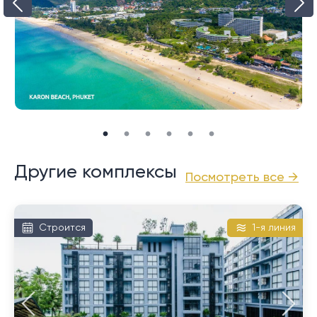
совсем недалеко от комплекса Palmetto.
есть хороший выбор ресторанов и спокойной
ночной жизни, здесь немного прохладнее и немного
тише, чем у его соседа Ката, с его крупными
отелями, выстроившимися вдоль большого участка
прибрежной дороги.
Другие комплексы
Посмотреть все →
Строится
1-я линия