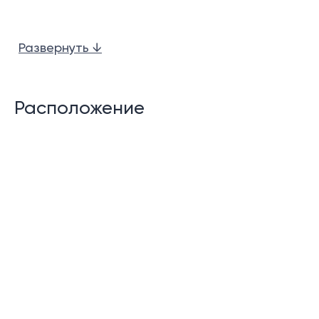
Бассейн
Развернуть ↓
Бассейн на крыше
Фитнес центр
Расположение
Офис управляющей компании на территории
комплекса
Охрана 24 часа в сутки
Описание:
Расположенный в 5 - ти минутах езды от пляжа
Карон, The Palmetto condominium - абсолютно
новый проект - кондоминимум Palmetto condominium
станет Вашим любимым местом для проведения
каникул. Данный комплекс 6этажный комплекс в
стиле бутик характеризует низкая плотность и