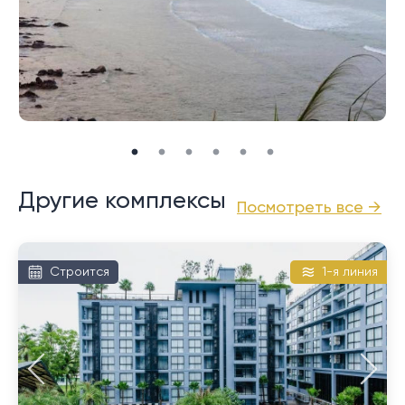
настроению.
Калим — небольшой пляж в северной части залива
Патонг. Несмотря на близость к Патонгу, Калим
спокойный и спокойный, хотя сам пляж довольно
каменистый и не подходит для купания. Многие
другие местные жители останавливаются здесь и
наслаждаются близлежащим контрактом с
Патонгом.
Другие комплексы
Посмотреть все →
Строится
1-я линия