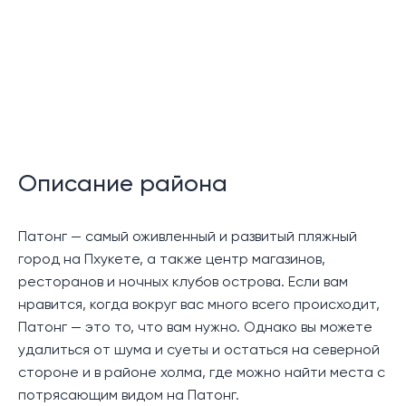
которые имеют общую ванную комнату с душем.
Спальни одинакового размера, одна из них
расположена в передней части и имеет выход на
уютный открытый балкон. На этот балкон также
можно попасть из гостиной и столовой открытой
планировки кондоминиума, что обеспечивает
удобный переход к жилому пространству на
открытом воздухе. В гостиной имеется практичная
Описание района
мини-кухня, идеально подходящая для несложного
приготовления или разогрева блюд.
Патонг — самый оживленный и развитый пляжный
Эта квартира площадью 51 кв. м представляет
город на Пхукете, а также центр магазинов,
собой прекрасную возможность в самом центре
ресторанов и ночных клубов острова. Если вам
Патонга. Его расположение обеспечивает легкий
нравится, когда вокруг вас много всего происходит,
доступ ко всем окружающим удобствам и
Патонг — это то, что вам нужно. Однако вы можете
достопримечательностям, что делает его
удалиться от шума и суеты и остаться на северной
идеальным выбором для тех, кто заинтересован в
стороне и в районе холма, где можно найти места с
выгодных инвестициях в аренду или ищет
потрясающим видом на Патонг.