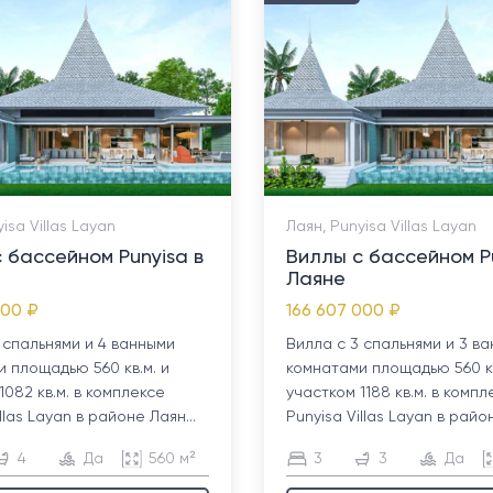
isa Villas Layan
Лаян, Punyisa Villas Layan
 бассейном Punyisa в
Виллы с бассейном Pu
Лаяне
000 ₽
166 607 000 ₽
 спальнями и 4 ванными
Вилла с 3 спальнями и 3 в
 площадью 560 кв.м. и
комнатами площадью 560 кв
1082 кв.м. в комплексе
участком 1188 кв.м. в компл
llas Layan в районе Лаян...
Punyisa Villas Layan в район
4
Да
560 м²
3
3
Да