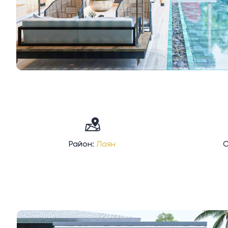
Район:
Лаян
С