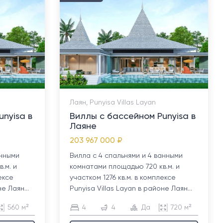
Лаян, Punyisa Villas Layan
nyisa в
Виллы с бассейном Punyisa в
Лаяне
203 967 000 ₽
анными
Вилла с 4 спальнями и 4 ванными
.м. и
комнатами площадью 720 кв.м. и
ексе
участком 1276 кв.м. в комплексе
е Лаян...
Punyisa Villas Layan в районе Лаян...
560 м²
4
4
Да
720 м²