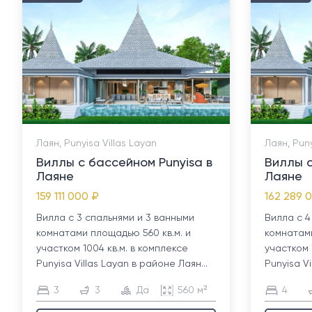
Лаян, Punyisa Villas Layan
Лаян, Puny
Виллы с бассейном Punyisa в
Виллы с
Лаяне
Лаяне
159 111 000 ₽
162 289 
Вилла с 3 спальнями и 3 ванными
Вилла с 4
комнатами площадью 560 кв.м. и
комнатами
участком 1004 кв.м. в комплексе
участком 
Punyisa Villas Layan в районе Лаян...
Punyisa Vi
3
3
Да
560 м²
4