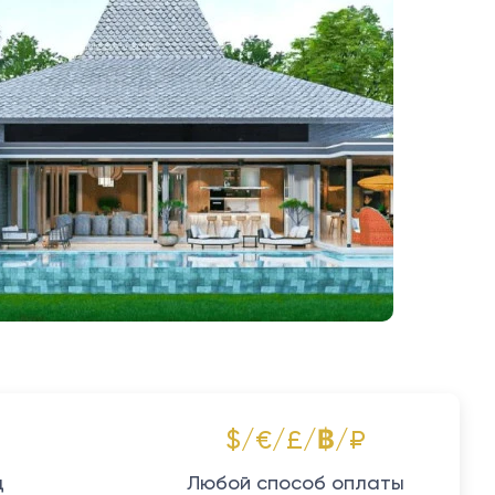
$/€/£/฿/₽
д
Любой способ оплаты