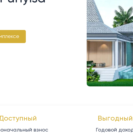
мплексе
Доступный
Выгодный
оначальный взнос
Годовой дохо