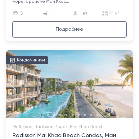
море, в районе Май Кхао...
S
1
Нет
41 м²
Подробнее
Кондоминиум
Май Кхао, Radisson Phuket Mai Khao Beach
Radisson Mai Khao Beach Condos, Май