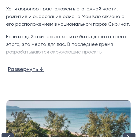
будет представлен 8 зданиями и 222
Хотя аэропорт расположен в его южной части,
апартаментами различных планировок с гостиной,
развитие и очарование района Май Као связано с
столовой, полностью оборудованной кухней в
его расположением в национальном парке Сиринат.
европейском стиле. Данный жилой комплекс станет
Если вы действительно хотите быть вдали от всего
идеальным местом для проведения незабываемых
этого, это место для вас. В последнее время
каникул или медового месяца, а также для
разрабатываются окружающие проекты
долговременного пребывания, и может служить
недвижимости, включая жилые виллы и элитные
тропической резиденцией.
курорты, и по мере того, как район становится
Развернуть ↓
Номера в комплексе представлены в нескольких
местом назначения и удобствами.
вариантах : студио площадью 41 - 60 к.в м.
Почувствуйте ощущение безграничной свободы и
дыхание свежего морского бриза, насладитесь
гармоничным единением с самой природой в
ультрасовременных апартаментах среди
тропических оазисов экзотического Пхукета.
Пляж Май Као – это прежде всего уединенное