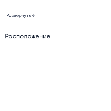
Характеристики резиденции:
Развернуть ↓
2 Бассейна
Детский сад
Расположение
24 часа Рецепшен/Лобби
Бар у бассейна
Рестораны
Шатл сервис
Тренажерный зал
Консьерж сервис
Сауна
Парная