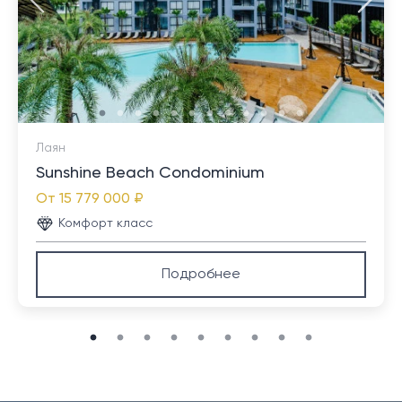
Кондо Radisson Mai Khao Beach Condos в стиле
резорт от Radisson Hotel Group расположен в 5
минтаях езды от пляжа Май Као и аквапарка Splash
Jungle, Роскошные, экстравагантные отели JW
Marriott Phuket Resort & Spa, the Holiday Inn Mai Khao
Beach, торговая деревня Turtle Cove Shopping
Лаян
Centre и гольф поля Blue Canyon Country Golf Club
Sunshine Beach Condominium
находятся в 10 минутах езды.
От
15 779 000 ₽
Комфорт класс
Подробнее