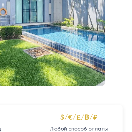
$/€/£/฿/₽
д
Любой способ оплаты