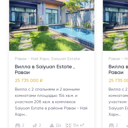
Раваи - Най Харн, Saiyuan Estate
Раваи - Н
Вилла в Saiyuan Estate ,
Вилла в
Раваи
Раваи
25 735 000 ₽
25 735 0
Вилла с 2 спальнями и 2 ванными
Вилла с 2
комнатами площадью 154 кв.м. и
комнатами
участком 208 кв.м. в комплексе
участком 
Saiyuan Estate в районе Раваи - Най
Saiyuan E
Харн...
Харн...
2
2
Да
154 м²
2