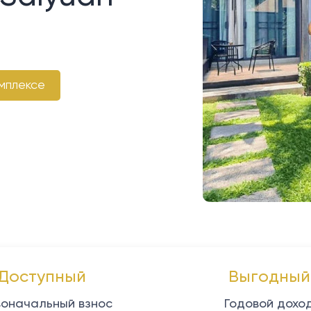
мплексе
Доступный
Выгодный
оначальный взнос
Годовой дохо