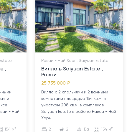
Estate
Раваи - Най Харн, Saiyuan Estate
e ,
Вилла в Saiyuan Estate ,
Раваи
25 735 000 ₽
анными
Вилла с 2 спальнями и 2 ванными
.м. и
комнатами площадью 154 кв.м. и
ексе
участком 208 кв.м. в комплексе
аваи - Най
Saiyuan Estate в районе Раваи - Най
Харн...
154 м²
2
2
Да
154 м²