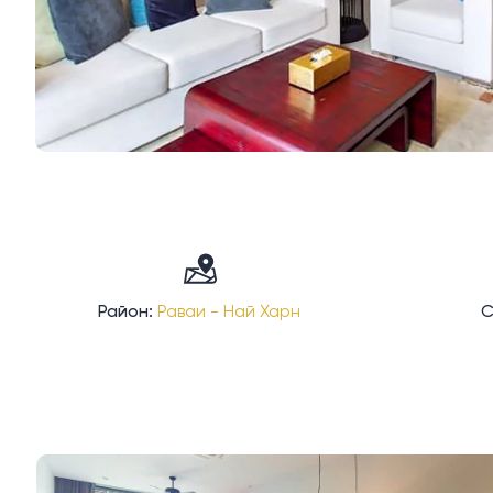
Район:
Раваи - Най Харн
С