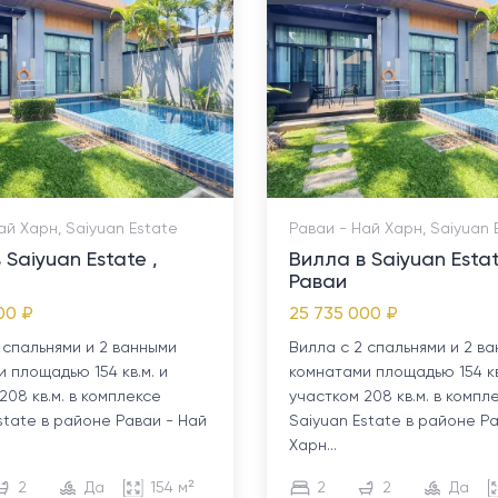
ай Харн, Saiyuan Estate
Раваи - Най Харн, Saiyuan 
 Saiyuan Estate ,
Вилла в Saiyuan Estat
Раваи
00 ₽
25 735 000 ₽
 спальнями и 2 ванными
Вилла с 2 спальнями и 2 в
 площадью 154 кв.м. и
комнатами площадью 154 кв
208 кв.м. в комплексе
участком 208 кв.м. в компл
state в районе Раваи - Най
Saiyuan Estate в районе Р
Харн...
2
Да
154 м²
2
2
Да