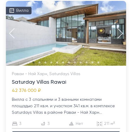
Вилла
Раваи - Най Харн, Saturdays Villas
Saturday Villas Rawai
42 376 000 ₽
Вилла с 3 спальнями и 3 ванными комнатами
площадью 211 кв.м. и участком 341 кв.м. в комплексе
Saturdays Villas в районе Раваи - Най Харн...
3
3
Нет
211 м²