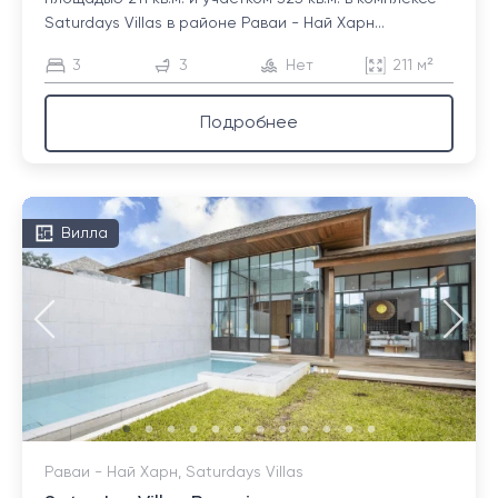
Saturdays Villas в районе Раваи - Най Харн...
3
3
Нет
211 м²
Подробнее
Вилла
Раваи - Най Харн, Saturdays Villas