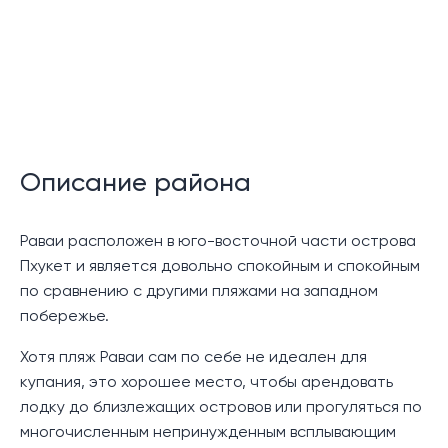
бассейном, оформленных в современном
тропическом азиатском стиле.
На каждой вилле есть 2 со вкусом оформленных
спальни, обе с ванными комнатами, а в главной
спальне есть большая ванная комната с отдельной
ванной и душем. Из главной спальни можно выйти к
Описание района
частному бассейну, который окружен площадкой у
бассейна и небольшим садом. Гостиная и столовая
открытой планировки имеют современный дизайн с
Раваи расположен в юго-восточной части острова
современной кухней и островом и выходят прямо на
Пхукет и является довольно спокойным и спокойным
террасу.
по сравнению с другими пляжами на западном
побережье.
Этот вариант подходит для пар/семей, ищущих
удобный и компактный дом, или для инвесторов,
Хотя пляж Раваи сам по себе не идеален для
желающих приобрести виллу для сдачи в аренду.
купания, это хорошее место, чтобы арендовать
лодку до близлежащих островов или прогуляться по
Местоположение:
многочисленным непринужденным всплывающим