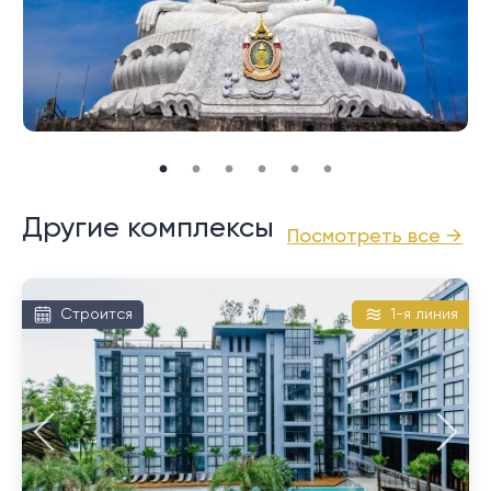
Это очень близко к живописному месту номер один
на Пхукете, смотровой площадке мыса Промтхеп.
Он славится потрясающими закатами в обрамлении
великолепных пейзажей и сахарных пальм.
И Най Харн, и Раваи предлагают на продажу
большой выбор недвижимости, в том числе виллы с
бассейном и кондоминиумы. Доступные для выбора
Другие комплексы
Посмотреть все →
ценовых категорий, они, как правило, дешевле по
сравнению с направлениями на северном и
западном побережье.
Строится
1-я линия