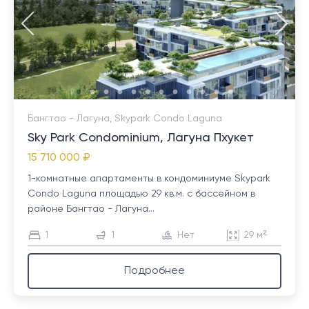
Бангтао - Лагуна, Skypark Condo Laguna
Sky Park Condominium, Лагуна Пхукет
15 710 000 ₽
1-комнатные апартаменты в кондоминиуме Skypark
Condo Laguna площадью 29 кв.м. с бассейном в
районе Бангтао - Лагуна...
1
1
Нет
29 м²
Подробнее