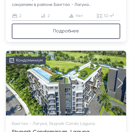
санузлами в районе Бангтао - Лагуна...
2
2
Нет
52 м²
Подробнее
Кондоминиум
Бангтао - Лагуна, Skypark Condo Laguna