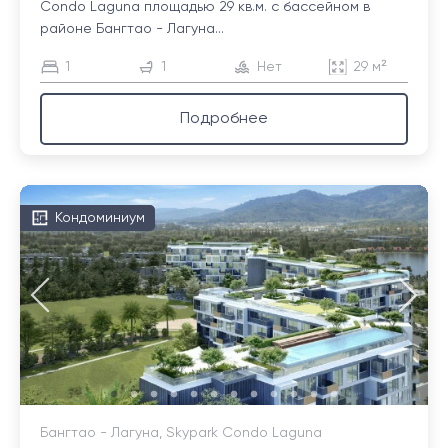
Condo Laguna площадью 29 кв.м. с бассейном в
районе Бангтао - Лагуна...
1
1
Нет
29 м²
Подробнее
Кондоминиум
Бангтао - Лагуна, Skypark Condo Laguna