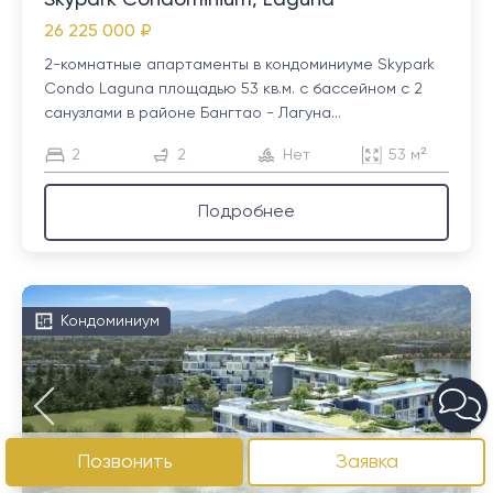
Skypark Condominium, Laguna
26 225 000 ₽
2-комнатные апартаменты в кондоминиуме Skypark
Condo Laguna площадью 53 кв.м. с бассейном с 2
санузлами в районе Бангтао - Лагуна...
2
2
Нет
53 м²
Подробнее
Кондоминиум
Позвонить
Заявка