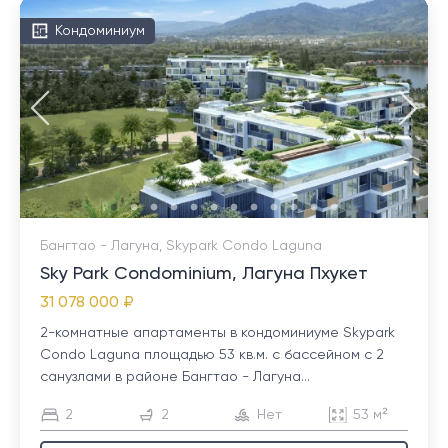
Кондоминиум
Бангтао - Лагуна, Skypark Condo Laguna
Sky Park Condominium, Лагуна Пхукет
31 078 000 ₽
2-комнатные апартаменты в кондоминиуме Skypark
Condo Laguna площадью 53 кв.м. с бассейном с 2
санузлами в районе Бангтао - Лагуна...
2
2
Нет
53 м²