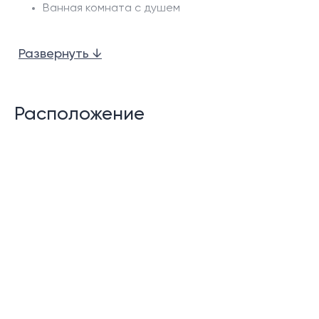
Ванная комната с душем
Гостиная свободной планировки
Развернуть ↓
Кухня, выполненная в европейском стиле
Характеристики резиденции:
Расположение
Бассейны на крышах зданий комплекса
Сад на крыше
Рецепшен/Лобби
Тренажерный зал
Бар
Лифт
Шатл бас до пляжа