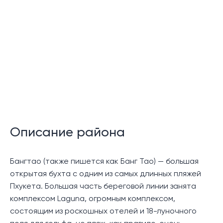
Йога
Охрана 24 часа в сутки
Офис управляющей компании
Описание:
Идеально расположенный на гольф полях
курортного комплекса Лагуна, Sky Park
кондоминимум в стиле резорт - потрясающая
возможность инвестировать в строительство
Описание района
ультрасовременного, экстравагантного проекта,
удачно расположенного в элитном районе Пхукета.
Бангтао (также пишется как Банг Тао) — большая
открытая бухта с одним из самых длинных пляжей
Все квартиры, расположенные в жилых зданиях
Пхукета. Большая часть береговой линии занята
проекта имеют потрясающий вид на гольф поля и
комплексом Laguna, огромным комплексом,
прилегающие зеленые насаждения. На
состоящим из роскошных отелей и 18-луночного
сегодняшний день, застройщиком данного проекта