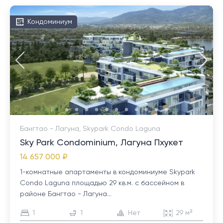
Кондоминиум
Бангтао - Лагуна, Skypark Condo Laguna
Sky Park Condominium, Лагуна Пхукет
14 657 000 ₽
1-комнатные апартаменты в кондоминиуме Skypark
Condo Laguna площадью 29 кв.м. с бассейном в
районе Бангтао - Лагуна...
1
1
Нет
29 м²