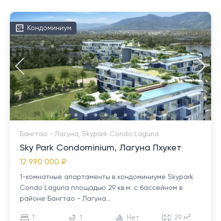
Кондоминиум
Бангтао - Лагуна, Skypark Condo Laguna
Sky Park Condominium, Лагуна Пхукет
12 990 000 ₽
1-комнатные апартаменты в кондоминиуме Skypark
Condo Laguna площадью 29 кв.м. с бассейном в
районе Бангтао - Лагуна...
1
1
Нет
29 м²