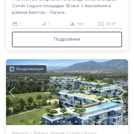
Condo Laguna площадью 36 кв.м. с бассейном в
районе Бангтао - Лагуна...
1
1
Нет
36 м²
Подробнее
Кондоминиум
Бангтао - Лагуна, Skypark Condo Laguna