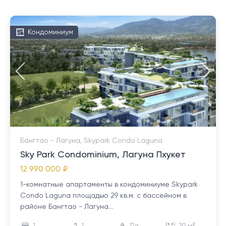
Кондоминиум
Бангтао - Лагуна, Skypark Condo Laguna
Sky Park Condominium, Лагуна Пхукет
12 990 000 ₽
1-комнатные апартаменты в кондоминиуме Skypark
Condo Laguna площадью 29 кв.м. с бассейном в
районе Бангтао - Лагуна...
1
1
Да
29 м²