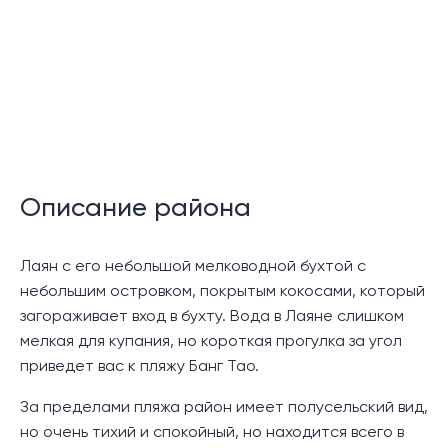
Круглосуточная охрана
Аренда и управление недвижимостью
Описание:
Комплекс Cohiba Villas, расположенный на тихом
склоне холма в Лаяне, предлагает элегантные
виллы с бассейном и панорамным видом либо на
Описание района
пышные зеленые горы, либо на обширный залив
Бангтао и Андаманское море. Эти элегантно
Лаян с его небольшой мелководной бухтой с
оформленные виллы с бассейном предназначены
небольшим островком, покрытым кокосами, который
для тех, кто ищет роскошную тропическую жизнь в
загораживает вход в бухту. Вода в Лаяне слишком
безмятежной обстановке. Комплекс удобно
мелкая для купания, но короткая прогулка за угол
расположен в нескольких минутах езды от
приведет вас к пляжу Банг Тао.
комплекса Laguna, ресторанов, баров, торговых
районов и живописных пляжей Лаян и Бангтао.
За пределами пляжа район имеет полусельский вид,
но очень тихий и спокойный, но находится всего в
Этот бутик-проект на склоне холма будет состоять