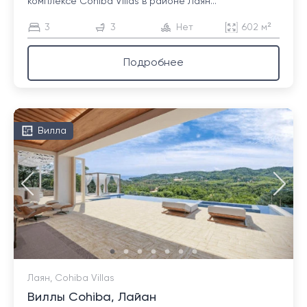
комплексе Cohiba Villas в районе Лаян...
3
3
Нет
602 м²
Подробнее
Вилла
Лаян, Cohiba Villas
Виллы Cohiba, Лайан