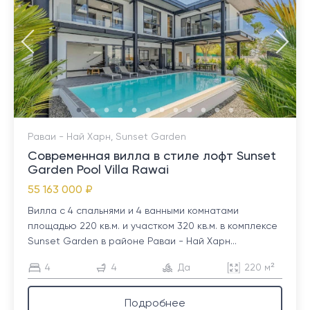
Раваи - Най Харн, Sunset Garden
Современная вилла в стиле лофт Sunset
Garden Pool Villa Rawai
55 163 000 ₽
Вилла с 4 спальнями и 4 ванными комнатами
площадью 220 кв.м. и участком 320 кв.м. в комплексе
Sunset Garden в районе Раваи - Най Харн...
4
4
Да
220 м²
Подробнее