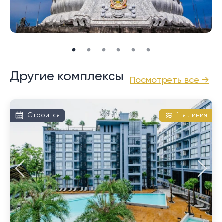
на Пхукете, смотровой площадке мыса Промтхеп.
Он славится потрясающими закатами в обрамлении
великолепных пейзажей и сахарных пальм.
И Най Харн, и Раваи предлагают на продажу
большой выбор недвижимости, в том числе виллы с
бассейном и кондоминиумы. Доступные для выбора
Другие комплексы
Посмотреть все →
ценовых категорий, они, как правило, дешевле по
сравнению с направлениями на северном и
западном побережье.
Строится
1-я линия