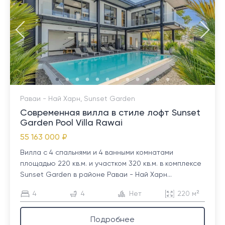
Раваи - Най Харн, Sunset Garden
Современная вилла в стиле лофт Sunset
Garden Pool Villa Rawai
55 163 000 ₽
Вилла с 4 спальнями и 4 ванными комнатами
площадью 220 кв.м. и участком 320 кв.м. в комплексе
Sunset Garden в районе Раваи - Най Харн...
4
4
Нет
220 м²
Подробнее