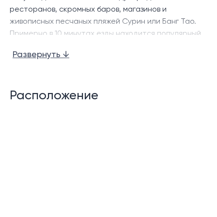
ресторанов, скромных баров, магазинов и
живописных песчаных пляжей Сурин или Банг Тао.
Примерно в 10 минутах езды находится популярный
комплекс Laguna Phuket, торговый центр Boat
Развернуть ↓
Avenue и порт Порто-де-Пхукет. До
международного аэропорта Пхукета можно
доехать на автомобиле чуть более чем за 40 минут.
Расположение