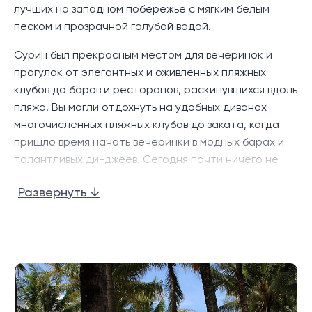
лучших на западном побережье с мягким белым
песком и прозрачной голубой водой.
Сурин был прекрасным местом для вечеринок и
прогулок от элегантных и оживленных пляжных
клубов до баров и ресторанов, раскинувшихся вдоль
пляжа. Вы могли отдохнуть на удобных диванах
многочисленных пляжных клубов до заката, когда
пришло время начать вечеринки в модных барах и
талантливых ди-джеев. Сегодня почти ничего не
осталось, и теперь пляж, несомненно,
Развернуть ↓
потрясающий и естественный, с обилием пальм, он
вернулся к расслабленной и естественной
атмосфере отдыха.