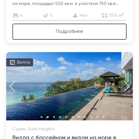
на море, площадью 500 кв.м. и участком 750 кв.м...
4
5
Нет
500 м²
Подробнее
Вилла
Сурин, Surin Heights
Вилла с бассейном и видом на море в