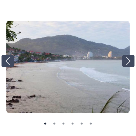
Магазины есть практически везде на Патонге, от
местных продуктов с рынка OTOP, торговых центров,
таких как Jung Ceylon, до переулков с киосками,
торгующими туристическими и пляжными товарами.
Множество уличных продовольственных рынков,
ресторанов морепродуктов и мест в западном
стиле украшают каждую дорогу, и просто весело
бродить и выбирать то, что соответствует вашему
настроению.
Калим — небольшой пляж в северной части залива
Патонг. Несмотря на близость к Патонгу, Калим
спокойный и спокойный, хотя сам пляж довольно
каменистый и не подходит для купания. Многие
другие местные жители останавливаются здесь и
наслаждаются близлежащим контрактом с
Патонгом.