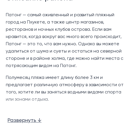
Патонг — самый оживленный и развитый пляжный
город на Пхукете, а также центр магазинов,
ресторанов и ночных клубов острова. Если вам
нравится, когда вокруг вас много всего происходит,
Патонг — это то, что вам нужно. Однако вы можете
удалиться от шума и суеты и остаться на северной
стороне и в районе холма, где можно найти места с
потрясающим видом на Патонг.
Полумесяц пляжа имеет длину более 3 км и
предлагает различную атмосферу в зависимости от
того, хотите ли вы заняться водными видами спорта
или зонами отдыха.
Патонг славится своей бурной ночной жизнью, и она
в основном сосредоточена на Бангла-роуд и всех
Развернуть ↓
переулках, которые от нее отходят.