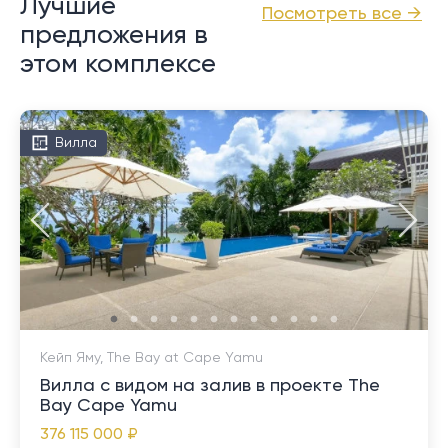
Лучшие
Посмотреть все →
предложения в
этом комплексе
Вилла
Кейп Яму, The Bay at Cape Yamu
Вилла с видом на залив в проекте The
Bay Cape Yamu
376 115 000 ₽