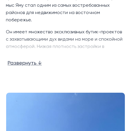
мыс Яму стал одним из самых востребованных
районов для недвижимости на восточном
побережье.
Он имеет множество эксклюзивных бутик-проектов
с захватывающими дух видами на море и спокойной
атмосферой. Низкая плотность застройки в
полусельской местности делает это место
хорошим выбором, если приоритетом является
Развернуть ↓
тихая среда.