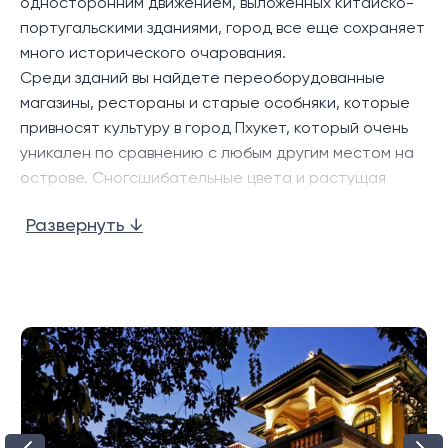
односторонним движением, выложенных китайско-
португальскими зданиями, город все еще сохраняет
много исторического очарования.
Среди зданий вы найдете переоборудованные
магазины, рестораны и старые особняки, которые
привносят культуру в город Пхукет, который очень
уникален по сравнению с любым другим местом на
острове. Сногсшибательные цвета и растущая
сцена уличного искусства делают старый город
Развернуть ↓
Пхукет обязательным местом для посещения.
Культура кафе очень процветает в старом городе с
множеством кафе и закусочных. Вечером есть
большое разнообразие очаровательных и
эклектичных баров и концертных площадок.
Появляются некоторые бары на крыше, которые
добавляют волнения вечеру в Пхукет-тауне.
В настоящее время есть очень популярный