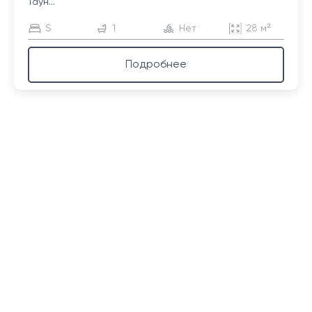
Таун...
S
1
Нет
28 м²
Подробнее