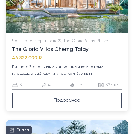
Чонг Тале (Чернг Талай), The Gloria Villas Phuket
The Gloria Villas Cherng Talay
46 322 000 ₽
Вилла с 3 спальнями и 4 ванными комнатами
площадью 323 кв.м. и участком 375 кв.м...
3
4
Нет
323 м²
Подробнее
Вилла