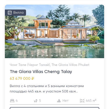
Вилла
Чонг Тале (Чернг Талай), The Gloria Villas Phuket
The Gloria Villas Cherng Talay
63 479 000 ₽
Вилла с 4 спальнями и 5 ванными комнатами
площадью 445 кв.м. и участком 508 кв.м...
4
5
Нет
445 м²