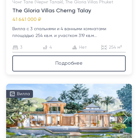
Чонг Тале (Чернг Талай), The Gloria Villas Phuket
The Gloria Villas Cherng Talay
41 641 000 ₽
Вилла с 3 спальнями и 4 ванными комнатами
площадью 254 кв.м. и участком 319 кв.м...
3
4
Нет
254 м²
Подробнее
Вилла