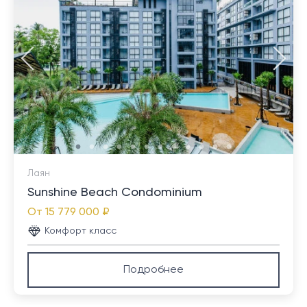
центров, таких как Robinson, Lotus's и Makro в
Таланге, также можно добраться за то же или
меньшее время. Международный аэропорт Пхукета
находится в 35 минутах езды от виллы.
Лаян
Sunshine Beach Condominium
От
15 779 000 ₽
Комфорт класс
Подробнее