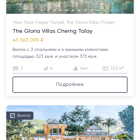
Чонг Тале (Чернг Талай), The Gloria Villas Phuket
The Gloria Villas Cherng Talay
45 563 000 ₽
Вилла с 3 спальнями и 4 ванными комнатами
площадью 323 кв.м. и участком 373 кв.м...
3
4
Нет
323 м²
Подробнее
Вилла