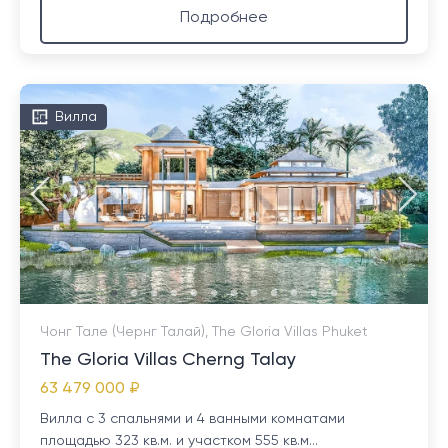
Подробнее
Вилла
Чонг Тале (Чернг Талай), The Gloria Villas Phuket
The Gloria Villas Cherng Talay
63 479 000 ₽
Вилла с 3 спальнями и 4 ванными комнатами
площадью 323 кв.м. и участком 555 кв.м...