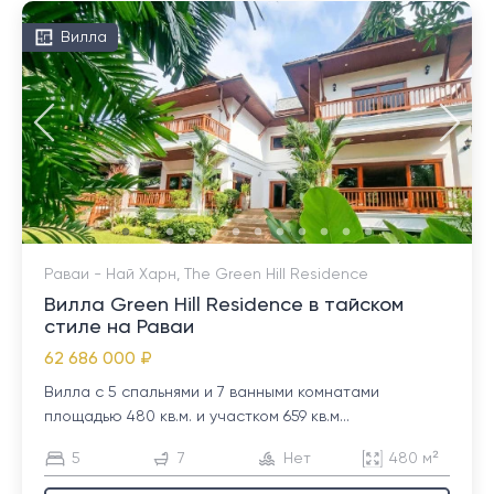
Вилла
Раваи - Най Харн, The Green Hill Residence
Вилла Green Hill Residence в тайском
стиле на Раваи
62 686 000 ₽
Вилла с 5 спальнями и 7 ванными комнатами
площадью 480 кв.м. и участком 659 кв.м...
5
7
Нет
480 м²