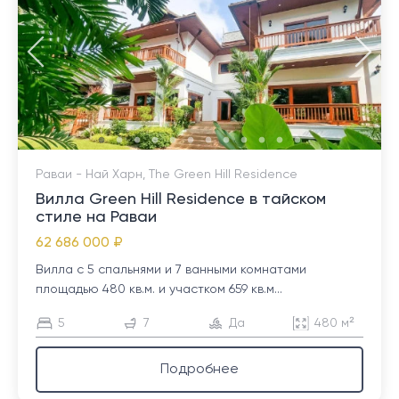
Раваи - Най Харн, The Green Hill Residence
Вилла Green Hill Residence в тайском
стиле на Раваи
62 686 000 ₽
Вилла с 5 спальнями и 7 ванными комнатами
площадью 480 кв.м. и участком 659 кв.м...
5
7
Да
480 м²
Подробнее