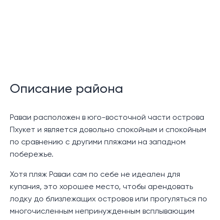
похвастаться крытой террасой и беседкой,
идеально подходящей для отдыха или ужина на
свежем воздухе с семьей или друзьями.
Эта вилла с 5 спальнями продается полностью
меблированной с высококачественной отделкой,
включая мебель из твердого дерева, двери и окна из
тикового дерева.
Описание района
Вилла состоит из 2 этажей, а интерьеры включают
просторную гостиную и столовую открытой
Раваи расположен в юго-восточной части острова
планировки, полностью оборудованную кухню, 5
Пхукет и является довольно спокойным и спокойным
больших спален , каждая из которых оборудована
по сравнению с другими пляжами на западном
ванной комнатой, а 4 из них имеют большие
побережье.
балконы, а 5-й этаж это детская комната, из
Хотя пляж Раваи сам по себе не идеален для
соображений безопасности в ней нет балкона.
купания, это хорошее место, чтобы арендовать
Общий бассейн находится всего в нескольких шагах
лодку до близлежащих островов или прогуляться по
и окружен зеленой листвой.
многочисленным непринужденным всплывающим