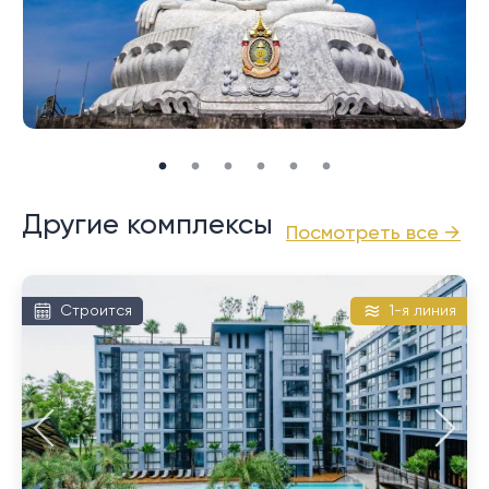
Это очень близко к живописному месту номер один
на Пхукете, смотровой площадке мыса Промтхеп.
Он славится потрясающими закатами в обрамлении
великолепных пейзажей и сахарных пальм.
И Най Харн, и Раваи предлагают на продажу
большой выбор недвижимости, в том числе виллы с
бассейном и кондоминиумы. Доступные для выбора
Другие комплексы
Посмотреть все →
ценовых категорий, они, как правило, дешевле по
сравнению с направлениями на северном и
западном побережье.
Строится
1-я линия