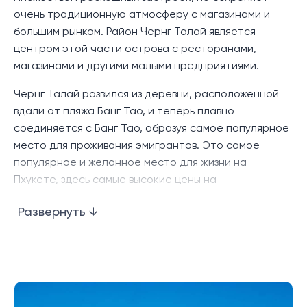
гармонии с природой, Menara Luxury Cherng Talay
очень традиционную атмосферу с магазинами и
состоит всего из 4 роскошных резиденций. Виллы
большим рынком. Район Чернг Талай является
имеют 5-6 спален и 5-7 ванных комнат с
центром этой части острова с ресторанами,
просторными застроенными помещениями.
магазинами и другими малыми предприятиями.
Территория красиво оформлена с пышной зеленью
Чернг Талай развился из деревни, расположенной
и открытыми пространствами, создавая
вдали от пляжа Банг Тао, и теперь плавно
современный и функциональный тропический оазис.
соединяется с Банг Тао, образуя самое популярное
Каждая элегантная вилла с бассейном может
место для проживания эмигрантов. Это самое
похвастаться 14-метровым пейзажным бассейном,
популярное и желанное место для жизни на
который идеально подходит для освежающего
Пхукете, здесь самые высокие цены на
купания и наслаждения уединением и спокойствием
долгосрочную аренду вилл на Пхукете.
в окрестностях. Благодаря современному дизайну и
Развернуть ↓
Район Чернг Талай является ключевым
безупречному вниманию к деталям, виллы в этом
направлением на севере Пхукета, с, вероятно,
комплексе предлагают идеальное сочетание
лучшим выбором магазинов, закусочных и
стиля, комфорта и роскоши для тропического
развлекательных заведений на острове, с местными
образа жизни.
рынками, Боут-авеню и застройками Порто-де-