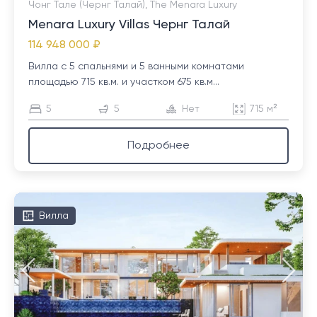
Чонг Тале (Чернг Талай), The Menara Luxury
Menara Luxury Villas Чернг Талай
114 948 000 ₽
Вилла с 5 спальнями и 5 ванными комнатами
площадью 715 кв.м. и участком 675 кв.м...
5
5
Нет
715 м²
Подробнее
Вилла