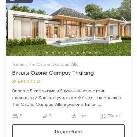
Таланг, The Ozone Campus Villa
Виллы Ozone Campus Thalang
81 491 000 ₽
Вилла с 5 спальнями и 5 ванными комнатами
площадью 394 кв.м. и участком 801 кв.м. в комплексе
The Ozone Campus Villa в районе Таланг...
5
5
Нет
394 м²
Подробнее