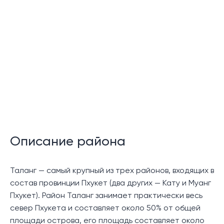
Детали:
24-часовая охрана
Описание:
Комплекс Ozone Campus Villas представляет собой
воплощение роскошной жизни и включает в себя в
общей сложности 21 рай или около 33 600
квадратных метров земли в Таланге, недалеко от
спортивно-оздоровительного курорта Thanyapura и
международной школы UWC Thailand. Этот проект
Описание района
представляет собой комплекс из 36 элитных вилл с
бассейном, каждая из которых тщательно
Таланг — самый крупный из трех районов, входящих в
спроектирована с учетом интересов современной
состав провинции Пхукет (два других — Кату и Муанг
семьи.
Пхукет). Район Таланг занимает практически весь
север Пхукета и составляет около 50% от общей
36 современных одноэтажных вилл с бассейном
площади острова, его площадь составляет около
имеют конфигурацию 3+1 или 4+2, каждая из которых