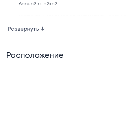
барной стойкой
Гостиная и столовая открытой планировки с
высокими потолками.
Развернуть ↓
Частный бассейн
Просторная терраса у бассейна
Расположение
В некоторых апартаментах есть беседка у
бассейна.
Кабинет/рабочая комната
Прачечная и тайская кухня
Гостевой туалет
Комната для прислуги в некоторых квартирах
Гараж на 2 машины