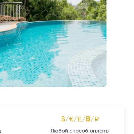
$/€/£/฿/₽
д
Любой способ оплаты