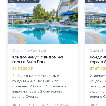
Сурин, The Park Surin
Сурин, The
Кондоминиум с видом на
Кондом
горы в Surin Park
горы в S
37 611 000 ₽
37 611 00
2-комнатные апартаменты в
2-комнат
кондоминиуме The Park Surin
кондомини
площадью 90 кв.м. с бассейном, с
площадью 
видом на горы, с 2 санузлами в
видом на 
районе Сурин...
районе Су
2
2
Да
90 м²
2