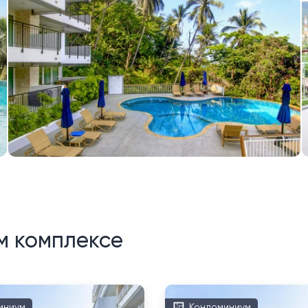
м комплексе
иниум
Кондоминиум