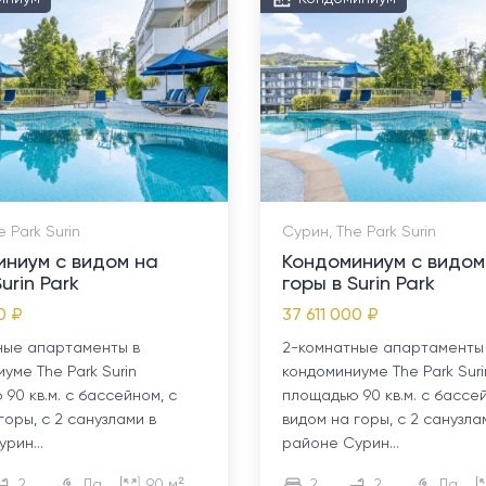
 Park Surin
Сурин, The Park Surin
иниум с видом на
Кондоминиум с видом
urin Park
горы в Surin Park
0 ₽
37 611 000 ₽
ные апартаменты в
2-комнатные апартаменты
уме The Park Surin
кондоминиуме The Park Suri
90 кв.м. с бассейном, с
площадью 90 кв.м. с бассей
горы, с 2 санузлами в
видом на горы, с 2 санузла
рин...
районе Сурин...
2
Да
90 м²
2
2
Да