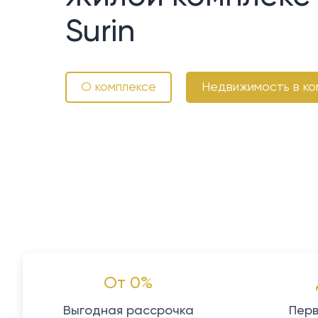
Surin
О комплексе
Недвижимость в ко
От 0%
Выгодная рассрочка
Перв