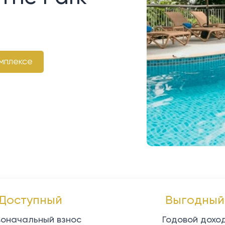
мплексе
Доступный
Выгодный
оначальный взнос
Годовой дохо