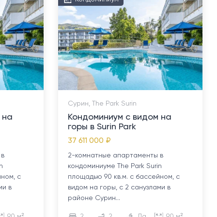
Сурин, The Park Surin
 на
Кондоминиум с видом на
горы в Surin Park
37 611 000 ₽
 в
2-комнатные апартаменты в
n
кондоминиуме The Park Surin
ном, с
площадью 90 кв.м. с бассейном, с
ми в
видом на горы, с 2 санузлами в
районе Сурин...
90 м²
2
2
Да
90 м²