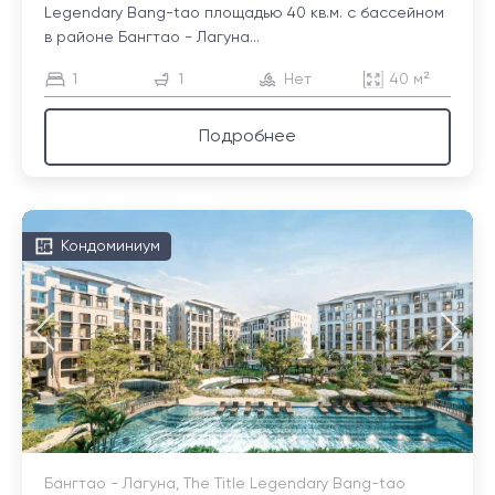
Legendary Bang-tao площадью 40 кв.м. с бассейном
в районе Бангтао - Лагуна...
1
1
Нет
40 м²
Подробнее
Кондоминиум
Бангтао - Лагуна, The Title Legendary Bang-tao