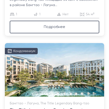
в районе Бангтао - Лагуна...
1
1
Нет
54 м²
Подробнее
Кондоминиум
Бангтао - Лагуна, The Title Legendary Bang-tao