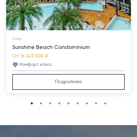
Приемная/холл
предприятий малого бизнеса.
Автостоянка
Лаян
Sunshine Beach Condominium
От
16 143 000 ₽
Комфорт класс
Круглосуточная охрана
Подробнее
Система видеонаблюдения