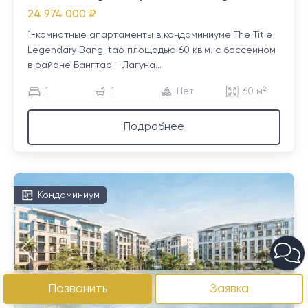
24 974 000 ₽
1-комнатные апартаменты в кондоминиуме The Title
Legendary Bang-tao площадью 60 кв.м. с бассейном
в районе Бангтао - Лагуна...
1
1
Нет
60 м²
Подробнее
Кондоминиум
Позвонить
Заявка