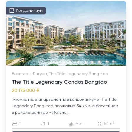
Кондоминиум
Бангтао - Лагуна, The Title Legendary Bang-tao
The Title Legendary Condos Bangtao
20 175 000 ₽
1-комнатные апартаменты в кондоминиуме The Title
Legendary Bang-tao площадью 54 кв.м. с бассейном
в районе Бангтао - Лагуна...
1
1
Нет
54 м²