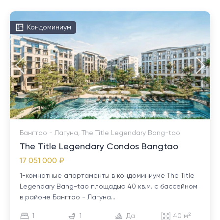
Кондоминиум
Бангтао - Лагуна, The Title Legendary Bang-tao
The Title Legendary Condos Bangtao
17 051 000 ₽
1-комнатные апартаменты в кондоминиуме The Title
Legendary Bang-tao площадью 40 кв.м. с бассейном
в районе Бангтао - Лагуна...
1
1
Да
40 м²