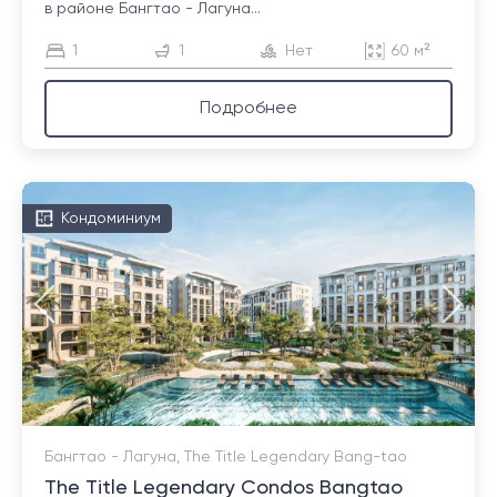
в районе Бангтао - Лагуна...
1
1
Нет
60 м²
Подробнее
Кондоминиум
Бангтао - Лагуна, The Title Legendary Bang-tao
The Title Legendary Condos Bangtao