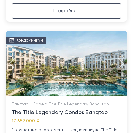
идеальное место для удобства и отдыха.
Непринужденная 10-минутная прогулка или быстрая
Подробнее
поездка на автомобиле приведут вас к оживленной
Боут-авеню, наполненной множеством магазинов и
закусочных. Высококлассный курортный комплекс
Laguna Phuket, предлагающий роскошные 4- и 5-
Кондоминиум
звездочные номера и первоклассное поле для
гольфа на 18 лунок, находится всего в пяти минутах
езды на машине. Кроме того, вы можете добраться
до международного аэропорта Пхукета примерно
за 30 минут, когда придет время вылетать или
встречать посетителей.
Бангтао - Лагуна, The Title Legendary Bang-tao
Примечание: Перевести с помощью Google
The Title Legendary Condos Bangtao
17 652 000 ₽
1-комнатные апартаменты в кондоминиуме The Title