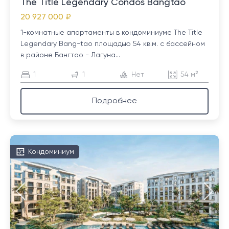
The Title Legendary Condos Bangtao
20 927 000 ₽
1-комнатные апартаменты в кондоминиуме The Title
Legendary Bang-tao площадью 54 кв.м. с бассейном
в районе Бангтао - Лагуна...
1
1
Нет
54 м²
Подробнее
Кондоминиум