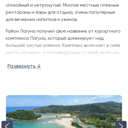
спокойный и нетронутый. Многие местные пляжные
Бассейны
рестораны и бары для отдыха, очень популярные
для вечерних напитков и ужинов.
Район Лагуна получил свое название от курортного
комплекса Лагуна, который доминирует над
большей частью района. Комплекс включает в себя
Клуб
шесть четырех- и пятизвездочных отелей, включая
Banyan Tree и Dusit Laguna, а также 18-луночное
Развернуть ↓
поле для гольфа Laguna. Пляж с линиями казуарины,
известный как «Пляж Лей Панг», тихий и
Тренажерный зал
немноголюдный, несмотря на то, что он находится
недалеко от большого количества крупных
курортов.
Этот район считается одним из лучших мест для
жизни на Пхукете вместе с прилегающим районом
Комната Суана
Чернг Талай. В дополнение к пляжу Банг Тао,