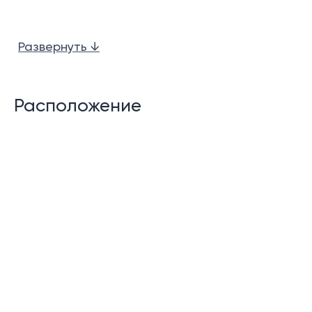
Развернуть ↓
Планы этажей студии с 2 спальнями
Расположение
Гостиная и обеденная зона открытой
планировки.
Кухня