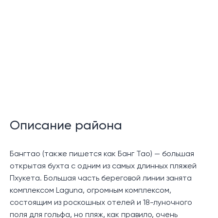
Отдельный крытый балкон.
Многоцелевое помещение (в некоторых
больших помещениях)
Описание района
Бангтао (также пишется как Банг Тао) — большая
открытая бухта с одним из самых длинных пляжей
Функции сообщества:
Пхукета. Большая часть береговой линии занята
комплексом Laguna, огромным комплексом,
состоящим из роскошных отелей и 18-луночного
поля для гольфа, но пляж, как правило, очень