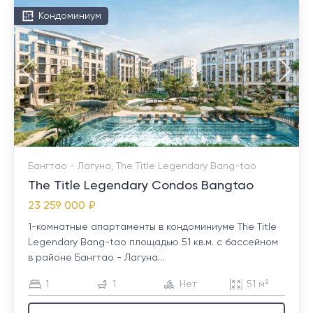
Кондоминиум
Бангтао - Лагуна, The Title Legendary Bang-tao
The Title Legendary Condos Bangtao
23 259 000 ₽
1-комнатные апартаменты в кондоминиуме The Title
Legendary Bang-tao площадью 51 кв.м. с бассейном
в районе Бангтао - Лагуна...
1
1
Нет
51 м²