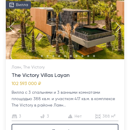
Вилла
Лаян, The Victory
The Victory Villas Layan
102 593 000 ₽
Вилла с 3 спальнями и 3 ванными комнатами
площадью 388 кв.м. и участком 417 кв.м. в комплексе
The Victory в районе Лаян...
3
3
Нет
388 м²