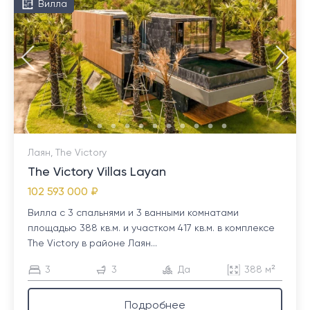
Вилла
Лаян, The Victory
The Victory Villas Layan
102 593 000 ₽
Вилла с 3 спальнями и 3 ванными комнатами
площадью 388 кв.м. и участком 417 кв.м. в комплексе
The Victory в районе Лаян...
3
3
Да
388 м²
Подробнее