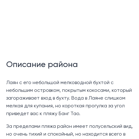
Зал ожидания
Общий бассейн
Беговая дорожка
Круглосуточная охрана
Описание:
Описание района
Комплекс Victory Villas Layan, созданный успешным
застройщиком вилл на Пхукете, представляет собой
Лаян с его небольшой мелководной бухтой с
стильно оформленные виллы с бассейном,
небольшим островком, покрытым кокосами, который
расположенные в развивающемся северо-
загораживает вход в бухту. Вода в Лаяне слишком
восточном районе Лаян, недалеко от тихого
мелкая для купания, но короткая прогулка за угол
района Таланг. Этот проект находится в нескольких
приведет вас к пляжу Банг Тао.
минутах езды от комплекса Laguna Phuket и
живописных пляжей Бангтао и Лаян.
За пределами пляжа район имеет полусельский вид,
но очень тихий и спокойный, но находится всего в
Этот проект включает в себя 40 двухэтажных вилл,