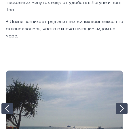
нескольких минутах езды от удобств в Лагуне и Банг
каждая из которых демонстрирует
Тао.
ультрасовременный дизайн. На первом этаже есть
гараж на две машины, дополнительная кухня с
В Лаяне возникает ряд элитных жилых комплексов на
баром или обеденной зоной на 8 человек, гостевой
склонах холмов, часто с впечатляющим видом на
туалет и роскошная главная спальня с гардеробной
море.
и просторной ванной комнатой с отдельной ванной
и душем. И главная спальня, и обеденная зона на
этом уровне выходят на уютные террасы, причем
терраса главной спальни более просторная и
оборудована гостиной на открытом воздухе.
Верхний уровень виллы раскрывает свои скрытые
жемчужины, в том числе две гостевые спальни, два
бассейна, а также просторную гостиную и
столовую открытой планировки, дополненную
кухней в западном стиле с островом и барной
стойкой. В каждой спальне имеется собственная
ванная комната и имеется прямой выход к