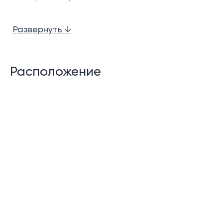
Частный балкон
Развернуть ↓
Джакузи под открытым небом
Прачечная
Расположение
Возможности сообщества:
Ресторан
Большой бассейн с видом на море
Детский бассейн
Тренажерный зал
Сауна
Управление арендой на месте