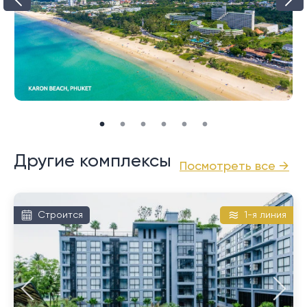
есть хороший выбор ресторанов и спокойной
ночной жизни, здесь немного прохладнее и немного
тише, чем у его соседа Ката, с его крупными
отелями, выстроившимися вдоль большого участка
прибрежной дороги.
Другие комплексы
Посмотреть все →
Строится
1-я линия