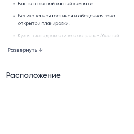
Ванна в главной ванной комнате.
Великолепная гостиная и обеденная зона
открытой планировки.
Кухня в западном стиле с островом/барной
стойкой.
Развернуть ↓
Дополнительная тайская кухня.
Кабинет
Расположение
Частный бассейн
Просторные террасы у бассейна.
Сал у бассейна
Кладовая
Прачечная/стиральная