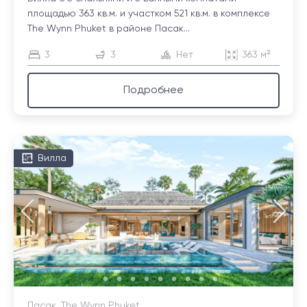
площадью 363 кв.м. и участком 521 кв.м. в комплексе
The Wynn Phuket в районе Пасак...
3
3
Нет
363 м²
Подробнее
Вилла
Пасак, The Wynn Phuket