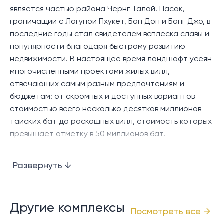
Комплекс предлагает просторные виллы с тремя-
является частью района Чернг Талай. Пасак,
пятью спальнями, расположенные на участках
граничащий с Лагуной Пхукет, Бан Дон и Банг Джо, в
площадью от 478 до 732 квадратных метров, с
последние годы стал свидетелем всплеска славы и
застроенной площадью от 380 до 650 квадратных
популярности благодаря быстрому развитию
метров. Такая установка обеспечивает достаточно
недвижимости. В настоящее время ландшафт усеян
места для занятий как в помещении, так и на
многочисленными проектами жилых вилл,
открытом воздухе, что соответствует различным
отвечающих самым разным предпочтениям и
предпочтениям образа жизни. Каждая вилла
бюджетам: от скромных и доступных вариантов
одноэтажная, что повышает доступность и
стоимостью всего несколько десятков миллионов
безопасность для всех, от пожилых людей до
тайских бат до роскошных вилл, стоимость которых
маленьких детей.
превышает отметку в 50 миллионов бат.
Планировка вилл в целом одинакова: навес на две
Что отличает район Пасак, так это его
машины и открытая планировка гостиной и
Развернуть ↓
относительно спокойная атмосфера, усиленная
столовой в центре, окруженных уютными спальнями.
сетью взаимосвязанных улиц, которые облегчают
Главная спальня, а также гостиная и столовая
доступ к основным удобствам, магазинам,
выходят к частному бассейну, а также к большой
ресторанам и развлекательным заведениям в
Другие комплексы
беседке у бассейна, которая идеально подходит
Посмотреть все →
окрестностях Чернгталай и рядом с комплексом
для развлечений или отдыха на свежем воздухе.