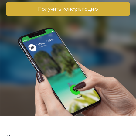
климат на острове - это не только постоянное
лето, но и высокая влажность и мощные муссоны.
Получить консультацию
Во-вторых, стоимость жизни может быть выше, чем
вы представляете: цены на продукты питания и
услуги, особенно в туристических районах, могут
быть довольно высокими.
Важным пунктом является знание языка. Хотя многие
местные жители говорят на английском языке,
основное общение ведется на тайском. Знание хотя
бы базовых фраз и слов облегчит вам адаптацию и
поможет избежать недоразумений. Также стоит
учесть, что медицинская система в Таиланде
отличается от европейской, и заранее стоит узнать
о доступности медицинских услуг и страхования.