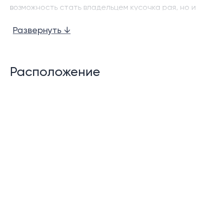
возможность стать владельцем кусочка рая, но и
перспективная инвестиция.
Развернуть ↓
Комплекс вилл Тиссен Яму
, расположенный на
Пхукете, предлагает потенциальным владельцам
уникальные возможности. Это место сочетает в
Расположение
себе преимущества тихого уединенного отдыха с
высоким уровнем комфорта и доступностью всех
необходимых удобств.
В данном материале мы погрузимся в мир элитной
недвижимости Пхукета, разберем особенности и
преимущества
владения жильем
в комплексе Яму
Тиссен, а также дадим советы по приобретению и
инвестированию в объекты недвижимости на
острове.