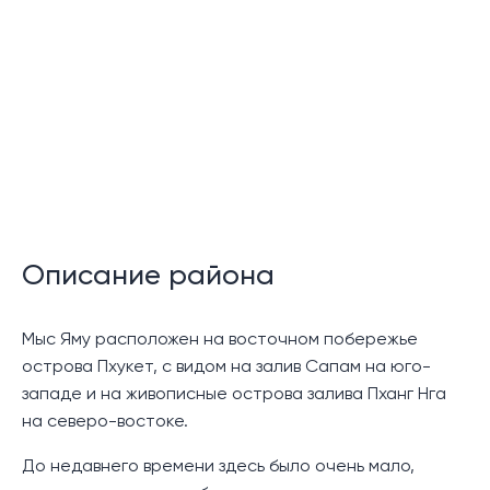
Преимущества жизни в
роскошных виллах на острове
Привилегии, которые открываются перед
обитателями шикарных вилл в районе Cape Yamu на
знаменитом тропическом острове, действительно
впечатляют. Благодаря уникальному
местоположению и первоклассной
инфраструктуре, здесь можно в полной мере
Описание района
насладиться беззаботной жизнью в экзотическом
раю.
Мыс Яму расположен на восточном побережье
Один из основных атрибутов комфорта - это
острова Пхукет, с видом на залив Сапам на юго-
великолепные виды на Андаманское море, которые
западе и на живописные острова залива Пханг Нга
открываются из каждой виллы. Благодаря дизайну
на северо-востоке.
домов, природа здесь словно становится частью
интерьера, наполняя пространство свежим
До недавнего времени здесь было очень мало,