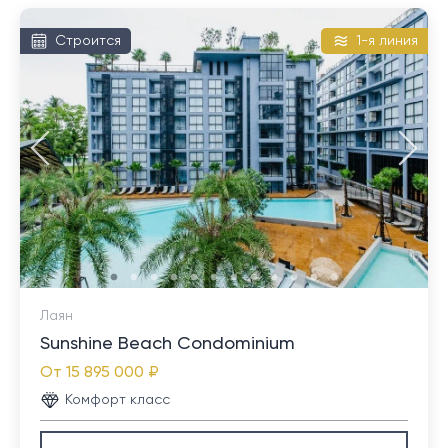
объектов. Все объекты находятся в собственности,
а не в долгосрочной аренде, что является
Строится
1-я линия
дополнительным преимуществом для инвесторов.
Что касается процедуры приобретения, то она
довольно проста и стандартна для данного
региона. Вначале происходит предварительное
бронирование объекта, затем подписание договора
о купле-продаже и, наконец, оплата и переход прав
собственности. Рекомендуется использовать услуги
юриста для проверки всех документов и законности
сделки.
Дополнительными расходами при покупке могут
Лаян
быть государственные пошлины и налоги, а также
Sunshine Beach Condominium
оплата услуг агента или юриста. Все эти детали
От
15 895 000 ₽
следует учесть при планировании бюджета на
Комфорт класс
покупку.