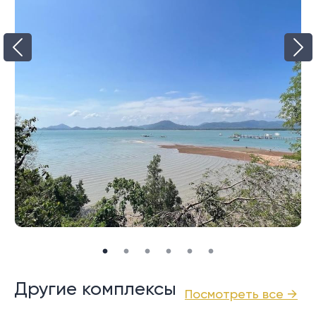
обеспечивают спокойствие жителей и защиту их
собственности. Наличие консьерж-сервиса
позволяет не заботиться о бытовых проблемах и
сосредоточиться на наслаждении жизнью в
райском уголке.
Инвестиции и этапы
приобретения элитного жилья в
известном комплексе
Цены на апартаменты в этом престижном
комплексе варьируются в зависимости от площади и
уровня комфорта. Стоимость может начинаться от
нескольких миллионов бат и достигать более
Другие комплексы
Посмотреть все →
высоких показателей для наиболее роскошных