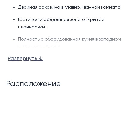
Двойная раковина в главной ванной комнате.
Гостиная и обеденная зона открытой
планировки.
Полностью оборудованная кухня в западном
стиле с островом.
Развернуть ↓
Высокий потолок.
Частный бассейн
Расположение
Терраса у бассейна.
Душ на открытом воздухе.
Кладовая/прачечная
Крытый навес для машины
Функции сообщества: