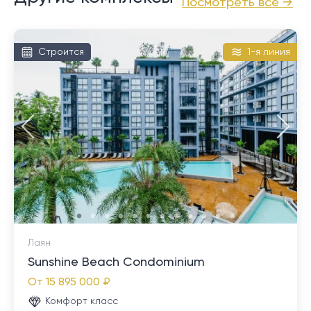
комплекса Laguna. Это идеальное место окружено
Посмотреть все →
окрестностях Чернгталай и рядом с комплексом
множеством ресторанов, баров, бутиков и
Лагуна. Кроме того, Пасак обеспечивает удобную
супермаркетов. Любители пляжного отдыха оценят
близость для семей с детьми, посещающими
Строится
1-я линия
близость к нетронутым песчаным берегам Бангтао,
международные школы, посещающими аквапарки,
Лайана и Сурина, которые находятся в 10-15
наслаждающимися морскими
минутах езды от комплекса. Кроме того,
достопримечательностями и часто посещающими
международный аэропорт Пхукета находится
различные дорогие торговые центры в Таланге. Его
примерно в 25 минутах езды на автомобиле, что
выгодное расположение, возможности инженерной
делает это место еще более удобным.<p> </p>
коммуникации и адаптируемые земельные участки
<p>Примечание: Перевести с помощью Google</p>
продолжают привлекать как застройщиков, так и
частных лиц, ищущих долгосрочное и
инвестиционно-ориентированное жилье.
Лаян
Sunshine Beach Condominium
От
15 895 000 ₽
Комфорт класс