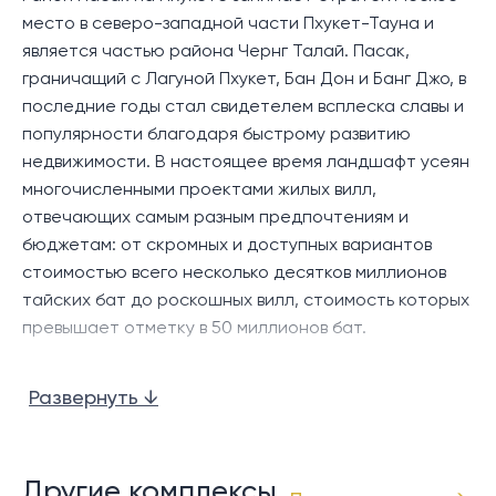
современная кухня с островом.
место в северо-западной части Пхукет-Тауна и
является частью района Чернг Талай. Пасак,
Снаружи есть просторная терраса у бассейна,
граничащий с Лагуной Пхукет, Бан Дон и Банг Джо, в
частный бассейн среднего размера, а также
последние годы стал свидетелем всплеска славы и
обеденная зона на открытом воздухе и шезлонги
популярности благодаря быстрому развитию
для полного расслабления.
недвижимости. В настоящее время ландшафт усеян
В главной спальне есть собственная ванная
многочисленными проектами жилых вилл,
комната, а в гостевой спальне — общая ванная
отвечающих самым разным предпочтениям и
комната с гостиной. И главная спальня, и гостиная
бюджетам: от скромных и доступных вариантов
имеют прямой выход на террасу у бассейна, что
стоимостью всего несколько десятков миллионов
обеспечивает идеальные условия для отдыха на
тайских бат до роскошных вилл, стоимость которых
свежем воздухе под сияющим солнцем.
превышает отметку в 50 миллионов бат.
Местоположение:
Что отличает район Пасак, так это его
Развернуть ↓
относительно спокойная атмосфера, усиленная
Комплекс Trichada Tropical расположен в тихом, но
сетью взаимосвязанных улиц, которые облегчают
легкодоступном месте, всего в 5 минутах езды на
доступ к основным удобствам, магазинам,
машине от Чернгталая и известного курортного
ресторанам и развлекательным заведениям в
Другие комплексы