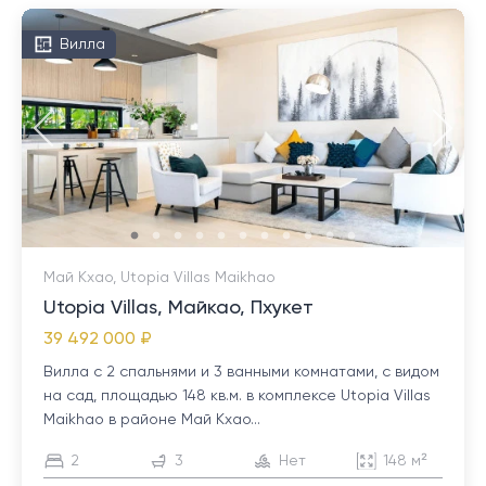
Вилла
Май Кхао, Utopia Villas Maikhao
Utopia Villas, Майкао, Пхукет
39 492 000 ₽
Вилла с 2 спальнями и 3 ванными комнатами, с видом
на сад, площадью 148 кв.м. в комплексе Utopia Villas
Maikhao в районе Май Кхао...
2
3
Нет
148 м²