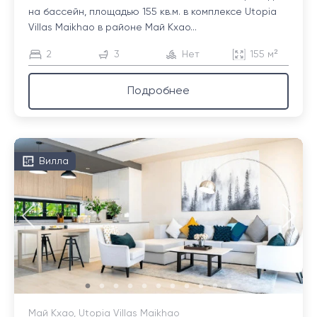
на бассейн, площадью 155 кв.м. в комплексе Utopia
Villas Maikhao в районе Май Кхао...
2
3
Нет
155 м²
Подробнее
Вилла
Май Кхао, Utopia Villas Maikhao