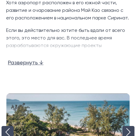
Хотя аэропорт расположен в его южной части,
Виллы Utopia Maikhao расположены на лесном
развитие и очарование района Май Као связано с
склоне холма, примерно в 10 минутах езды на
его расположением в национальном парке Сиринат.
машине к северу от международного аэропорта
Пхукета. За это же время можно добраться до
Если вы действительно хотите быть вдали от всего
основных местных объектов и
этого, это место для вас. В последнее время
достопримечательностей, включая пристань для
разрабатываются окружающие проекты
яхт Яхт- Хэвен, песчаный пляж Май-Кхао, магазины и
недвижимости, включая жилые виллы и элитные
гольф-клуб Blue Canyon.
курорты, и по мере того, как район становится
Развернуть ↓
местом назначения и удобствами.