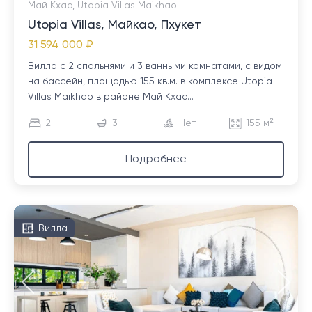
Май Кхао, Utopia Villas Maikhao
Utopia Villas, Майкао, Пхукет
31 594 000 ₽
Вилла с 2 спальнями и 3 ванными комнатами, с видом
на бассейн, площадью 155 кв.м. в комплексе Utopia
Villas Maikhao в районе Май Кхао...
2
3
Нет
155 м²
Подробнее
Вилла