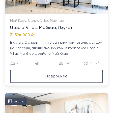
Май Кхао, Utopia Villas Maikhao
Utopia Villas, Майкао, Пхукет
31 594 000 ₽
Вилла с 2 спальнями и 3 ванными комнатами, с видом
на бассейн, площадью 155 кв.м. в комплексе Utopia
Villas Maikhao в районе Май Кхао...
2
3
Нет
155 м²
Подробнее
Вилла