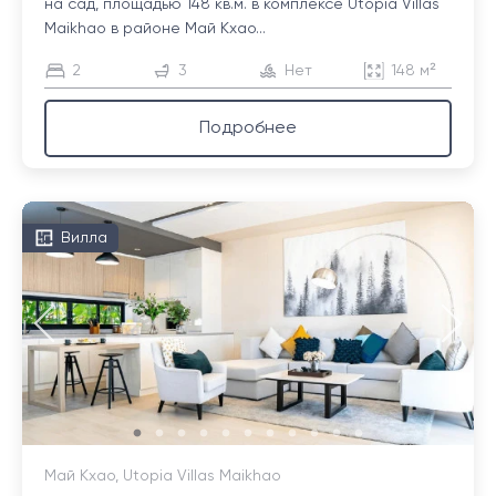
на сад, площадью 148 кв.м. в комплексе Utopia Villas
Maikhao в районе Май Кхао...
2
3
Нет
148 м²
Подробнее
Вилла
Май Кхао, Utopia Villas Maikhao