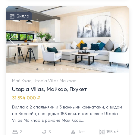
Вилла
Май Кхао, Utopia Villas Maikhao
Utopia Villas, Майкао, Пхукет
31 594 000 ₽
Вилла с 2 спальнями и 3 ванными комнатами, с видом
на бассейн, площадью 155 кв.м. в комплексе Utopia
Villas Maikhao в районе Май Кхао...
2
3
Нет
155 м²