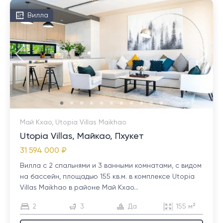
Вилла
Май Кхао, Utopia Villas Maikhao
Utopia Villas, Майкао, Пхукет
31 594 000 ₽
Вилла с 2 спальнями и 3 ванными комнатами, с видом
на бассейн, площадью 155 кв.м. в комплексе Utopia
Villas Maikhao в районе Май Кхао...
2
3
Да
155 м²