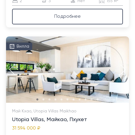
2
3
Нет
155 м²
Подробнее
Вилла
Май Кхао, Utopia Villas Maikhao
Utopia Villas, Майкао, Пхукет
31 594 000 ₽