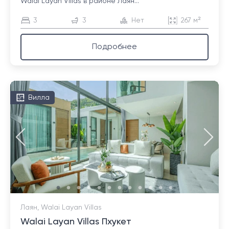
Walai Layan Villas в районе Лаян...
3
3
Нет
267 м²
Подробнее
Вилла
Лаян, Walai Layan Villas
Walai Layan Villas Пхукет