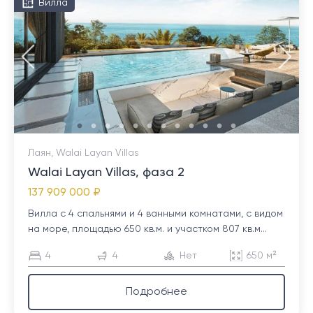
Вилла
Лаян, Walai Layan Villas
Walai Layan Villas, фаза 2
137 909 000 ₽
Вилла с 4 спальнями и 4 ванными комнатами, с видом
на море, площадью 650 кв.м. и участком 807 кв.м...
4
4
Нет
650 м²
Подробнее