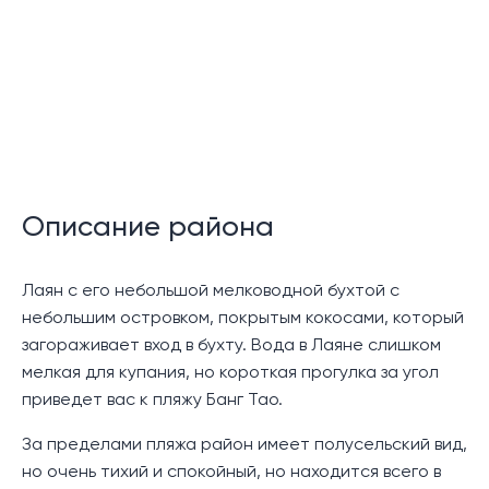
виллы с бассейном для любителей спокойствия,
которые хотят жить среди тропической
растительности.
В комплексе будет 9 стильно оформленных вилл с
бассейном, каждая с 3 спальнями и видом на сад.
Каждая вилла расположена на 2 уровнях, вход
осуществляется через верхний уровень, где есть
Описание района
навес для машины и 1-я гостевая спальня с ванной
комнатой с отдельной ванной и душем.
Лаян с его небольшой мелководной бухтой с
Ступени ведут вниз на нижний уровень, где есть
небольшим островком, покрытым кокосами, который
светлая гостиная и столовая открытой планировки
загораживает вход в бухту. Вода в Лаяне слишком
с высоким потолком, полностью оборудованная
мелкая для купания, но короткая прогулка за угол
современная кухня с островом и еще 2 спальни,
приведет вас к пляжу Банг Тао.
включая главную и вторую гостевую спальни.
За пределами пляжа район имеет полусельский вид,
Главная спальня может похвастаться прямым
но очень тихий и спокойный, но находится всего в
выходом к бассейну и собственной ванной комнатой