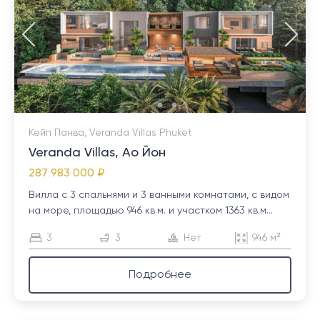
Кейп Панва, Veranda Villas Phuket
Veranda Villas, Ао Йон
287 983 000 ₽
Вилла с 3 спальнями и 3 ванными комнатами, с видом
на море, площадью 946 кв.м. и участком 1363 кв.м...
3
3
Нет
946 м²
Подробнее