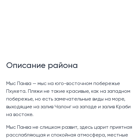
Веранда — эксклюзивная членская карта.
Бассейн
Удобства отеля
Круглосуточная охрана
Система видеонаблюдения
Описание района
Описание:
Комплекс Veranda Villas Ao Yon, расположенный в
Мыс Панва — мыс на юго-восточном побережье
более спокойном районе мыса Панва на юго-
Пхукета. Пляжи не такие красивые, как на западном
восточном побережье Пхукета, предлагает
побережье, но есть замечательные виды на море,
уникальные и эксклюзивные условия проживания.
выходящие на залив Чалонг на западе и залив Краби
Этот комплекс характеризуется элегантной
на востоке.
архитектурой вилл, которая воплощает в себе
Мыс Панва не слишком развит, здесь царит приятная
простоту и роскошь. Они стратегически
расслабляющая и спокойная атмосфера, местные
расположены на просторных участках вдоль склона