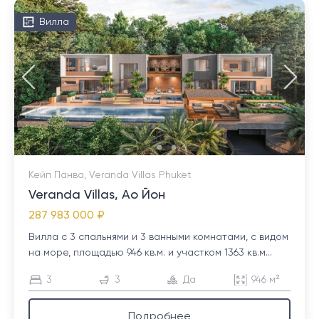
Вилла
Кейп Панва, Veranda Villas Phuket
Veranda Villas, Ао Йон
287 983 000 ₽
Вилла с 3 спальнями и 3 ванными комнатами, с видом
на море, площадью 946 кв.м. и участком 1363 кв.м...
3
3
Да
946 м²
Подробнее