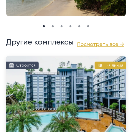
иметь от 3 до 5 спален, кухню в западном стиле,
азиатскую кухню, роскошную гостиную и столовую
открытой планировки, формальную столовую в
больших апартаментах, домашний кинотеатр в
некоторых и помещение для прислуги.
Другие комплексы
Посмотреть все →
Открытые территории этих вилл просто
впечатляющие: удлиненные пейзажные бассейны,
просторные террасы, зоны отдыха под открытым
Строится
1-я линия
небом, террасы и, в некоторых случаях, павильон у
бассейна, а также встроенное джакузи и
неглубокий бассейн. Эти помещения, наряду с
верхними уровнями вилл, предлагают
беспрецедентный вид на залив, усеянный яхтами и
лодками, окружающими островами и далекими
горами, обеспечивая впечатляющие впечатления
от жизни.