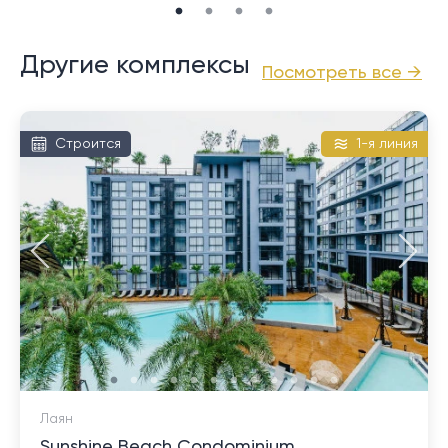
Другие комплексы
Посмотреть все →
Строится
1-я линия
Лаян
Sunshine Beach Condominium