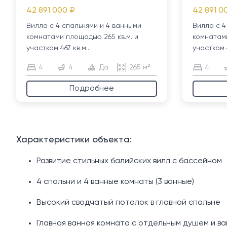
42 891 000 ₽
42 891 0
Вилла с 4 спальнями и 4 ванными
Вилла с 4
комнатами площадью 265 кв.м. и
комнатами
участком 467 кв.м...
участком 4
4
4
Да
265 м²
4
Подробнее
Характеристики объекта:
Развитие стильных балийских вилл с бассейном
4 спальни и 4 ванные комнаты (3 ванные)
Высокий сводчатый потолок в главной спальне
Главная ванная комната с отдельным душем и ва