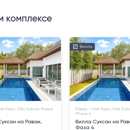
м комплексе
Вилла
ай Харн, Villa Suksan Rawai
Раваи - Най Харн, Villa Suk
Phase 4
уксан на Раваи,
Вилла Суксан на Рав
Фаза 4