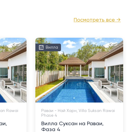
Посмотреть все →
Вилла
san Rawai
Раваи - Най Харн, Villa Suksan Rawai
Phase 4
аи,
Вилла Суксан на Раваи,
Фаза 4