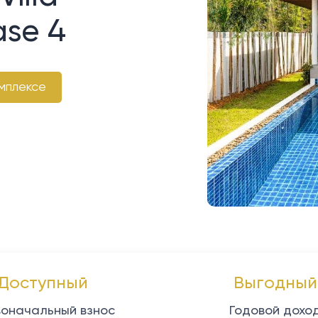
ase 4
мплексе
Доступный
Выгодный
оначальный взнос
Годовой дохо