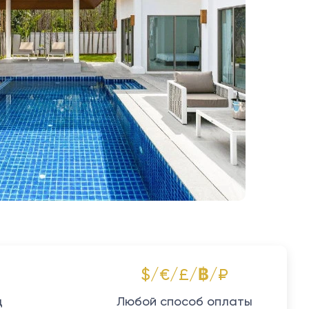
$/€/£/฿/₽
д
Любой способ оплаты