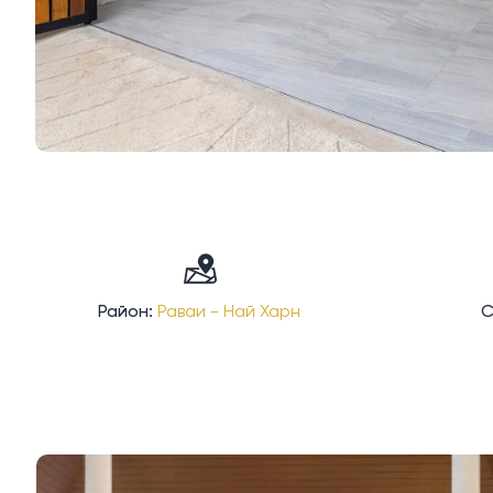
Район:
Раваи - Най Харн
С