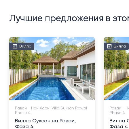
Лучшие предложения в это
Вилла
Вилла
Раваи - Най Харн, Villa Suksan Rawai
Раваи - Н
Phase 4
Phase 4
Вилла Суксан на Раваи,
Вилла С
Фаза 4
Фаза 4