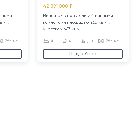
42 891 000 ₽
анными
Вилла с 4 спальнями и 4 ванными
.м. и
комнатами площадью 265 кв.м. и
участком 467 кв.м...
265 м²
4
4
Да
265 м²
Подробнее