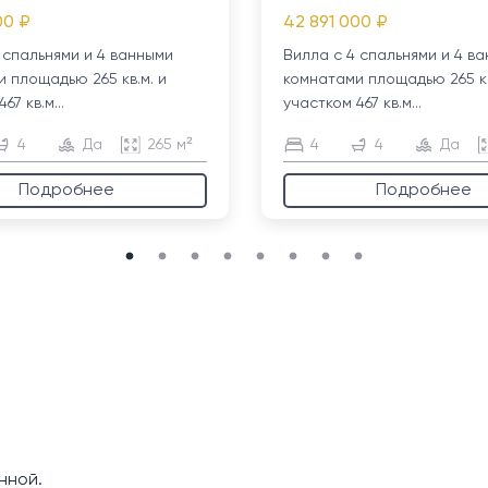
00 ₽
42 891 000 ₽
 спальнями и 4 ванными
Вилла с 4 спальнями и 4 в
 площадью 265 кв.м. и
комнатами площадью 265 кв
67 кв.м...
участком 467 кв.м...
4
Да
265 м²
4
4
Да
Подробнее
Подробнее
нной.