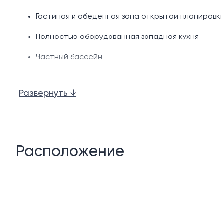
Гостиная и обеденная зона открытой планировк
Полностью оборудованная западная кухня
Частный бассейн
Терраса у бассейна
Развернуть ↓
Душ на открытом воздухе
Сала
Газон в саду
Расположение
Крытая парковка на 2 машины
Возможности сообщества:
Управление недвижимостью и арендой на мест
24-часовая охрана