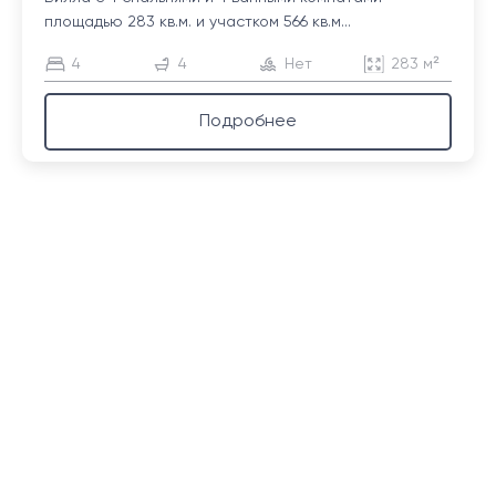
площадью 283 кв.м. и участком 566 кв.м...
4
4
Нет
283 м²
Подробнее