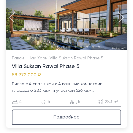
Раваи - Най Харн, Villa Suksan Rawai Phase 5
Villa Suksan Rawai Phase 5
58 972 000 ₽
Вилла с 4 спальнями и 4 ванными комнатами
площадью 283 кв.м. и участком 526 кв.м...
4
4
Да
283 м²
Подробнее