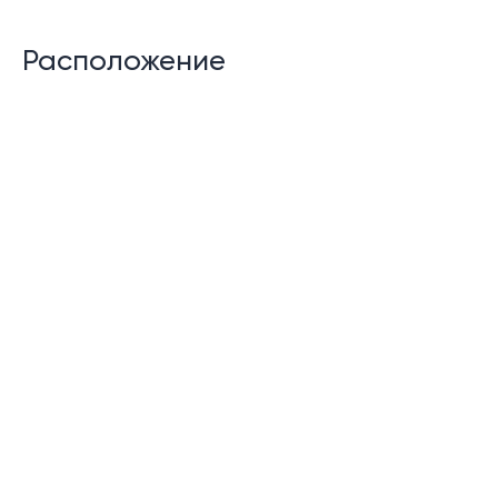
Частный бассейн
Расположение
Терраса у бассейна
Кладовая/прачечная
Сад
Крытая парковка на 2 машины
Возможности сообщества:
Прием
Управление недвижимостью и арендой
Видеонаблюдение
24-часовая охрана