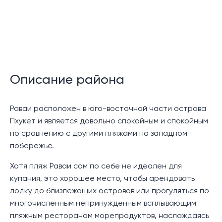
Парковка
Описание:
Вилла Suksan Rawai запустила свою 5-ю фазу в
аналогичном жилом районе Раваи после успешной
продажи первых 4-х фаз. Эта новая фаза может
Описание района
похвастаться более стильным и современным
дизайном и планировкой виллы, что делает ее
привлекательным вариантом для тех, кто ищет
Раваи расположен в юго-восточной части острова
современное жилое пространство.
Пхукет и является довольно спокойным и спокойным
по сравнению с другими пляжами на западном
Этот бутик-проект включает в себя в общей
побережье.
сложности 5 участков, каждый из которых может
быть необязательным и отличаться по стилю. Вы
Хотя пляж Раваи сам по себе не идеален для
можете выбрать одноэтажный балийский
купания, это хорошее место, чтобы арендовать
классический, одноэтажный тропический модерн
лодку до близлежащих островов или прогуляться по
или двухэтажный тропический модерн-модерн. С
многочисленным непринужденным всплывающим
различными размерами, макетами и ценами есть
пляжным ресторанам морепродуктов, наслаждаясь