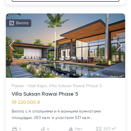
Вилла
Раваи - Най Харн, Villa Suksan Rawai Phase 5
Villa Suksan Rawai Phase 5
59 220 000 ₽
Вилла с 4 спальнями и 4 ванными комнатами
площадью 283 кв.м. и участком 531 кв.м...
4
4
Нет
283 м²