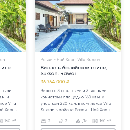
san
Раваи - Най Харн, Villa Suksan
тиле,
Вилла в балийском стиле,
Suksan, Rawai
36 764 000 ₽
анными
Вилла с 3 спальнями и 3 ванными
.м. и
комнатами площадью 160 кв.м. и
ксе Villa
участком 220 кв.м. в комплексе Villa
й Харн...
Suksan в районе Раваи - Най Харн...
160 м²
3
3
Да
160 м²