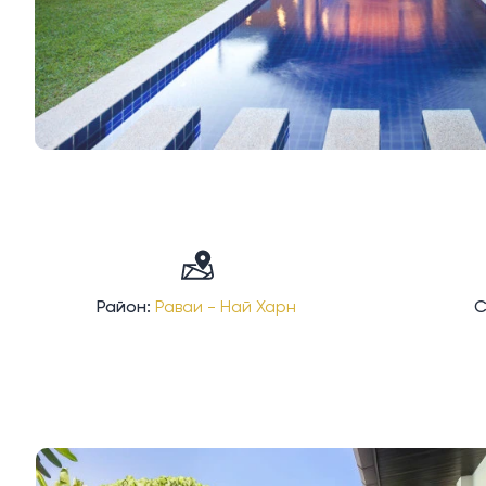
Район:
Раваи - Най Харн
С