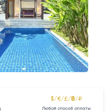
$/€/£/฿/₽
д
Любой способ оплаты