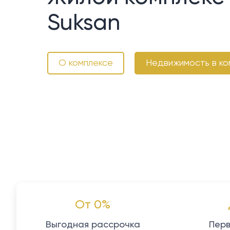
Suksan
О комплексе
Недвижимость в ко
От 0%
Выгодная рассрочка
Перв