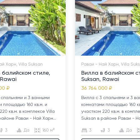
ай Харн, Villa Suksan
Раваи - Най Харн, Villa Suk
 балийском стиле,
Вилла в балийском с
 Rawai
Suksan, Rawai
00 ₽
36 764 000 ₽
 спальнями и 3 ванными
Вилла с 3 спальнями и 3 в
 площадью 160 кв.м. и
комнатами площадью 160 кв
20 кв.м. в комплексе Villa
участком 220 кв.м. в компле
районе Раваи - Най Харн...
Suksan в районе Раваи - На
3
Да
160 м²
3
3
Да