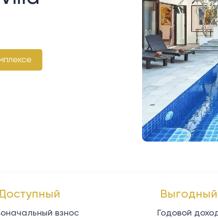
мплексе
Доступный
Выгодный
оначальный взнос
Годовой дохо