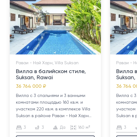
Раваи - Най Харн, Villa Suksan
Раваи - Н
Вилла в балийском стиле,
Вилла в
Suksan, Rawai
Suksan,
36 764 000 ₽
36 764 0
Вилла с 3 спальнями и 3 ванными
Вилла с 3
комнатами площадью 160 кв.м. и
комнатами
участком 220 кв.м. в комплексе Villa
участком 2
Suksan в районе Раваи - Най Харн...
Suksan в 
3
3
Да
160 м²
3