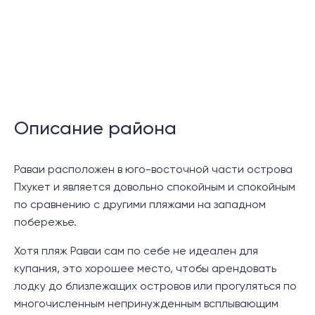
Перед каждым домом есть небольшой сад, в
котором есть место для небольшого бассейна.
Существует также общий бассейн для владельцев и
проживающий в комплексе.
Местоположение:
Описание района
Таунхаусы Sumalee расположены всего в 5 минутах
езды от пляжа Раваи и множества ресторанов
Раваи расположен в юго-восточной части острова
местной и интернациональной кухни, скромных
Пхукет и является довольно спокойным и спокойным
ночных клубов, кафе и магазинов. Примерно 10 минут
по сравнению с другими пляжами на западном
езды на машине приведет вас к пляжу Най Харн, где
побережье.
можно заняться пляжным отдыхом и расслабиться.
На таком же расстоянии вы можете найти несколько
Хотя пляж Раваи сам по себе не идеален для
крупных торговых центров в районе Чалонг, таких
купания, это хорошее место, чтобы арендовать
как Makro, Lotus’s и Villa Market.
лодку до близлежащих островов или прогуляться по
многочисленным непринужденным всплывающим