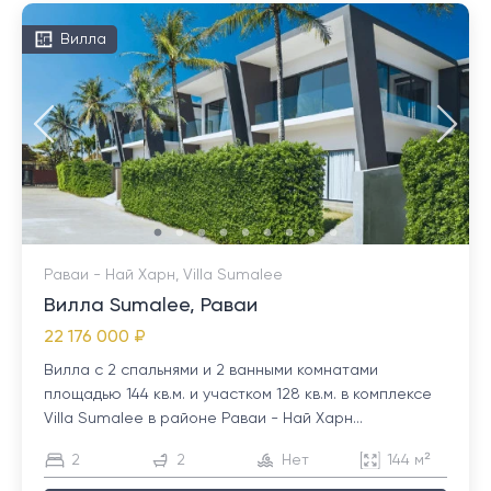
Вилла
Раваи - Най Харн, Villa Sumalee
Вилла Sumalee, Раваи
22 176 000 ₽
Вилла с 2 спальнями и 2 ванными комнатами
площадью 144 кв.м. и участком 128 кв.м. в комплексе
Villa Sumalee в районе Раваи - Най Харн...
2
2
Нет
144 м²