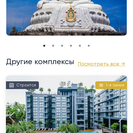
Это очень близко к живописному месту номер один
на Пхукете, смотровой площадке мыса Промтхеп.
Он славится потрясающими закатами в обрамлении
великолепных пейзажей и сахарных пальм.
И Най Харн, и Раваи предлагают на продажу
большой выбор недвижимости, в том числе виллы с
бассейном и кондоминиумы. Доступные для выбора
Другие комплексы
Посмотреть все →
ценовых категорий, они, как правило, дешевле по
сравнению с направлениями на северном и
западном побережье.
Строится
1-я линия