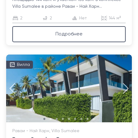
Villa Sumalee в районе Раваи - Най Харн...
2
2
Нет
144 м²
Подробнее
Вилла
Раваи - Най Харн, Villa Sumalee