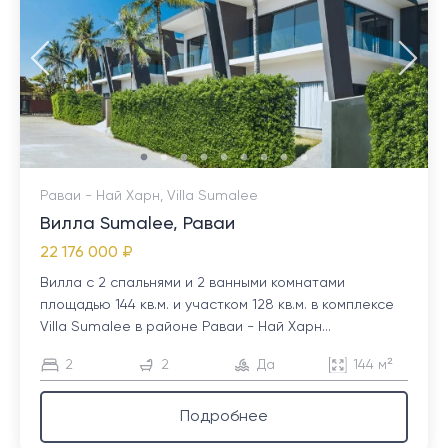
Раваи - Най Харн, Villa Sumalee
Вилла Sumalee, Раваи
22 176 000 ₽
Вилла с 2 спальнями и 2 ванными комнатами
площадью 144 кв.м. и участком 128 кв.м. в комплексе
Villa Sumalee в районе Раваи - Най Харн...
2
2
Да
144 м²
Подробнее