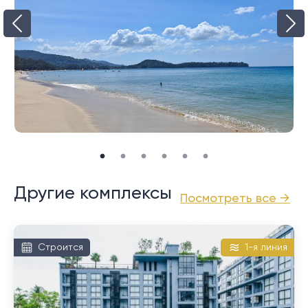
тихом месте, с удобством всего в 10-15 минутах
ходьбы от ключевых объектов и услуг, таких как
United World College Thai (UWCT), спортивный
комплекс Thanyapura, торговые центры Lotus's,
Makro, Homepro Mall и Robinson. Образ жизни в
Таланге. Кроме того, за 15–20 минут езды вы
доберетесь до поля для гольфа Mission Hills,
загородного клуба Blue Canyon, комплекса Laguna,
а также прекрасных пляжей Бангтао и Лаян.
Международный аэропорт Пхукета также доступен
в пределах этого тренировочного полигона.
Другие комплексы
Посмотреть все →
Строится
1-я линия