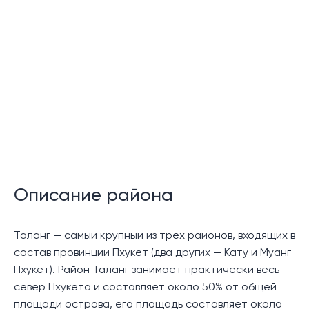
Функции сообщества:
24-часовая охрана
24-часовое видеонаблюдение
Система фильтрации воды
Управление арендой вилл
Описание:
Виллы Viriya Green Pool Villas, спрятанные в тихом, но
доступном месте в Таланге, недалеко от водопада
Описание района
Тонсай, международного университета UWCT и
оздоровительного курорта Таяпура, предлагают
Таланг — самый крупный из трех районов, входящих в
идеальный баланс спокойствия и удобства.
состав провинции Пхукет (два других — Кату и Муанг
Пхукет). Район Таланг занимает практически весь
Этот проект предлагает 12 современных вилл с
север Пхукета и составляет около 50% от общей
бассейном, доступных в 1 или 2-этажном дизайне, с
площади острова, его площадь составляет около
просторной гостиной и столовой, кухнями,