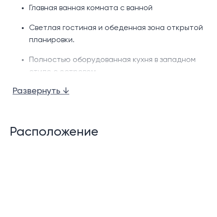
Главная ванная комната с ванной
Светлая гостиная и обеденная зона открытой
планировки.
Полностью оборудованная кухня в западном
стиле с островом.
Развернуть ↓
Семейный номер
Гостевой туалет
Расположение
Кладовая/прачечная
Частный бассейн
Терраса у бассейна.
Зеленая зона
Крытый навес для машины