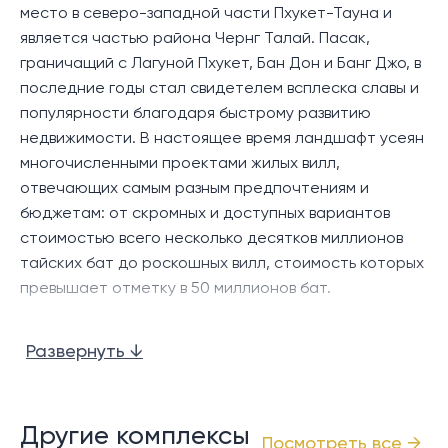
столовую открытой планировки, открытую кухню и
место в северо-западной части Пхукет-Тауна и
гостевой туалет. Жилая зона выходит наружу и
является частью района Чернг Талай. Пасак,
включает террасу у бассейна, частный бассейн и
граничащий с Лагуной Пхукет, Бан Дон и Банг Джо, в
причудливую зеленую зону, украшенную
последние годы стал свидетелем всплеска славы и
тропическими растениями.
популярности благодаря быстрому развитию
недвижимости. В настоящее время ландшафт усеян
Наверху все три спальни имеют ванные комнаты.
многочисленными проектами жилых вилл,
Изюминкой является просторная главная спальня с
отвечающих самым разным предпочтениям и
гардеробной и ванной комнатой с ванной.
бюджетам: от скромных и доступных вариантов
стоимостью всего несколько десятков миллионов
Эта вилла, идеально расположенная в спокойном,
тайских бат до роскошных вилл, стоимость которых
но удобном месте, является отличным вариантом
превышает отметку в 50 миллионов бат.
для семей, которым необходима близость к школам,
или для инвесторов, ищущих выгодную аренду
Что отличает район Пасак, так это его
недвижимости рядом со знаменитым комплексом
Развернуть ↓
относительно спокойная атмосфера, усиленная
Laguna Phuket и пляжами Бангтао и Лаян.
сетью взаимосвязанных улиц, которые облегчают
доступ к основным удобствам, магазинам,
Местоположение:
ресторанам и развлекательным заведениям в
Другие комплексы
Посмотреть все →