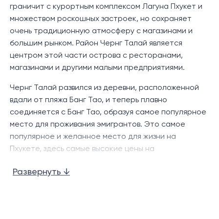
планировки с большим стеклянным окном, которое
граничит с курортным комплексом Лагуна Пхукет и
наполняет пространство естественным светом и
множеством роскошных застроек, но сохраняет
откуда открывается вид на зеленые горы, а также
очень традиционную атмосферу с магазинами и
две спальни с общей ванной комнатой. Обеденная
большим рынком. Район Чернг Талай является
зона выходит на небольшой балкон.
центром этой части острова с ресторанами,
магазинами и другими малыми предприятиями.
Комплекс предоставляет своим жителям удобства, в
том числе бассейн, тренажерный зал и солнечную
Чернг Талай развился из деревни, расположенной
террасу, которая идеально подходит для тех, кто
вдали от пляжа Банг Тао, и теперь плавно
любит тренироваться, загорать или плавать.
соединяется с Банг Тао, образуя самое популярное
место для проживания эмигрантов. Это самое
Местоположение:
популярное и желанное место для жизни на
Пхукете, здесь самые высокие цены на
Комплекс Zcape I Condominium Bangtao предлагает
долгосрочную аренду вилл на Пхукете.
исключительную доступность, находится всего в
Развернуть ↓
нескольких шагах от Боут-авеню, супермаркета
Район Чернг Талай является ключевым
Villa Market, Порто-де-Пхукет и в нескольких
направлением на севере Пхукета, с, вероятно,
минутах езды от курортного комплекса Laguna
лучшим выбором магазинов, закусочных и
Phuket. У главного входа в комплекс «Лагуна»
развлекательных заведений на острове, с местными