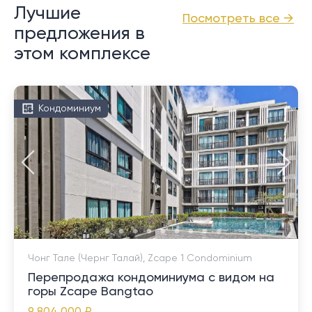
Лучшие
Посмотреть все →
предложения в
этом комплексе
Кондоминиум
Чонг Тале (Чернг Талай), Zcape 1 Condominium
Перепродажа кондоминиума с видом на
горы Zcape Bangtao
9 804 000 ₽