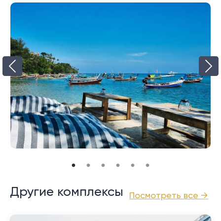
расположено множество магазинов, ресторанов и
рынками, Боут-авеню и застройками Порто-де-
баров. Кроме того, всего в 5-10 минутах езды
Пхукет и всей прилегающей территорией.
находятся живописные берега пляжей Бангтао,
Сурин и Лаян. Международный аэропорт Пхукета
находится примерно в 35 минутах езды, что также
зависит от условий дорожного движения.
Другие комплексы
Посмотреть все →