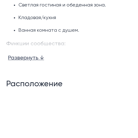
Светлая гостиная и обеденная зона.
Кладовая/кухня
Ванная комната с душем.
Функции сообщества:
Лобби
Развернуть ↓
Бассейн
Тренажерный зал
Расположение
Лифт
Крытая парковка
Система видеонаблюдения
Круглосуточная охрана