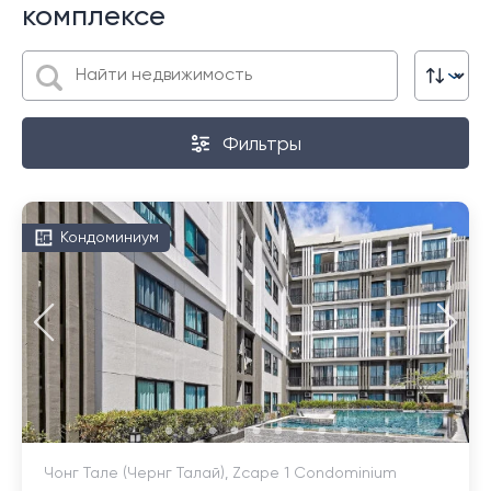
комплексе
Фильтры
Кондоминиум
Чонг Тале (Чернг Талай), Zcape 1 Condominium