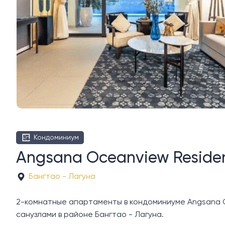
Кондоминиум
Angsana Oceanview Residen
Бангтао - Лагуна
2-комнатные апартаменты в кондоминиуме Angsana Oc
санузлами в районе Бангтао - Лагуна.