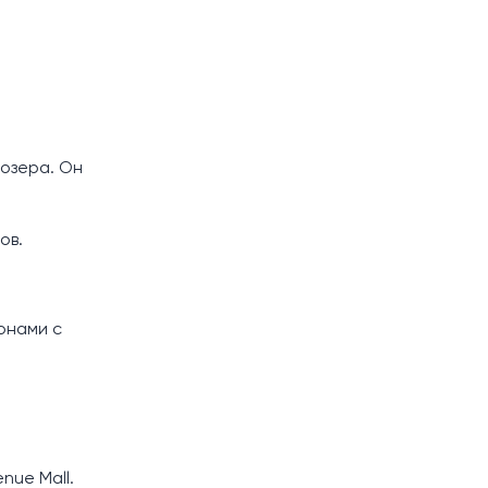
 озера. Он
ов.
онами с
enue Mall.