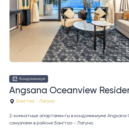
Кондоминиум
Angsana Oceanview Residen
Бангтао - Лагуна
2-комнатные апартаменты в кондоминиуме Angsana O
санузлами в районе Бангтао - Лагуна.