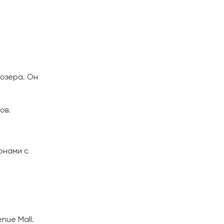
 озера. Он
ов.
онами с
enue Mall.