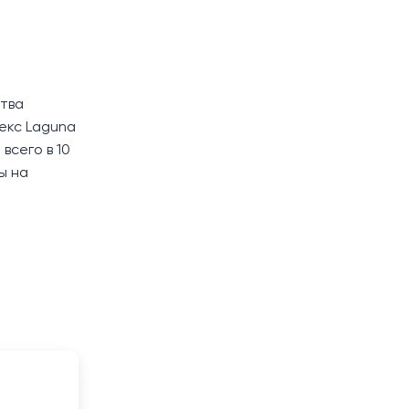
ства
лекс Laguna
всего в 10
ы на