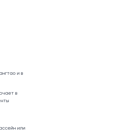
ангтао и в
ючает в
енты
бассейн или