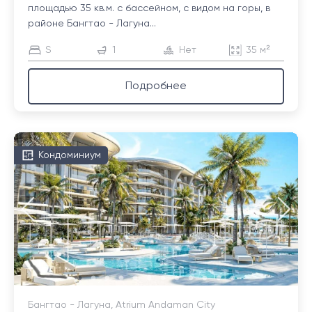
площадью 35 кв.м. с бассейном, с видом на горы, в
районе Бангтао - Лагуна...
S
1
Нет
35 м²
Подробнее
Кондоминиум
Бангтао - Лагуна, Atrium Andaman City