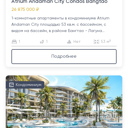
Atrium Andaman City Condos Bangtao
26 875 000 ₽
1-комнатные апартаменты в кондоминиуме Atrium
Andaman City площадью 53 кв.м. с бассейном, с
видом на бассейн, в районе Бангтао - Лагуна...
1
1
Нет
53 м²
Подробнее
Кондоминиум