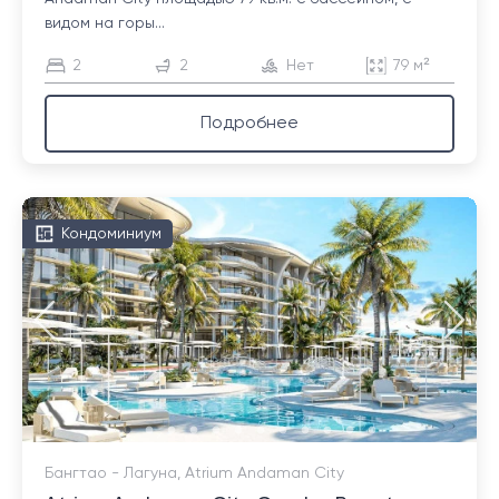
видом на горы...
2
2
Нет
79 м²
Подробнее
Кондоминиум
Бангтао - Лагуна, Atrium Andaman City