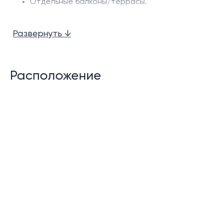
Отдельные балконы/террасы.
Функции сообщества:
Развернуть ↓
Бассейны
Лобби
Расположение
Бар и бар на крыше
Ресторан
Коворкинг
Детская зона
Круглосуточная охрана
Парковка
Описание: