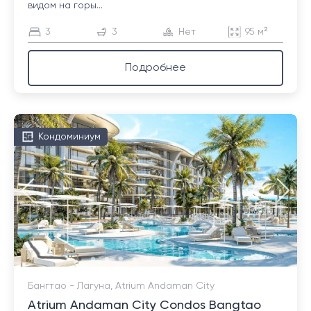
видом на горы...
3
3
Нет
95 м²
Подробнее
Кондоминиум
Бангтао - Лагуна, Atrium Andaman City
Atrium Andaman City Condos Bangtao