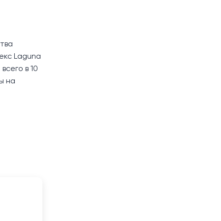
ства
лекс Laguna
всего в 10
ы на