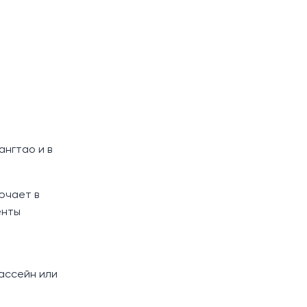
ангтао и в
ючает в
енты
бассейн или