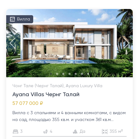
Вилла
Чонг Тале (Чернг Талай), Ayana Luxury Villa
Ayana Villas Чернг Талай
57 077 000 ₽
Вилла с 3 спальнями и 4 ванными комнатами, с видом
на сад, площадью 355 кв.м. и участком 361 кв.м...
3
4
Да
355 м²