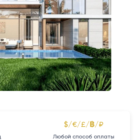
$/€/£/฿/₽
д
Любой способ оплаты