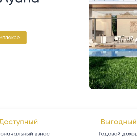
мплексе
Доступный
Выгодный
оначальный взнос
Годовой дохо