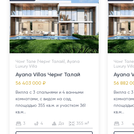
Чонг Тале (Чернг Талай), Ayana
Чонг Тале
Luxury Villa
Luxury Vill
Ayana Villas Чернг Талай
Ayana V
56 403 000 ₽
56 882 0
Вилла с 3 спальнями и 4 ванными
Вилла с 3
комнатами, с видом на сад,
комнатами
площадью 355 кв.м. и участком 361
площадью 
кв.м...
кв.м...
3
4
Да
355 м²
3