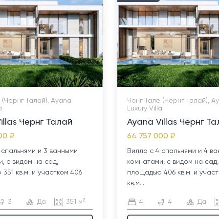
 (Чернг Талай), Ayana
Чонг Тале (Чернг Талай), A
a
Luxury Villa
illas Чернг Талай
Ayana Villas Чернг Т
00 ₽
64 757 000 ₽
 спальнями и 3 ванными
Вилла с 4 спальнями и 4 в
, с видом на сад,
комнатами, с видом на сад,
351 кв.м. и участком 406
площадью 406 кв.м. и учас
кв.м...
3
Да
351 м²
4
4
Да