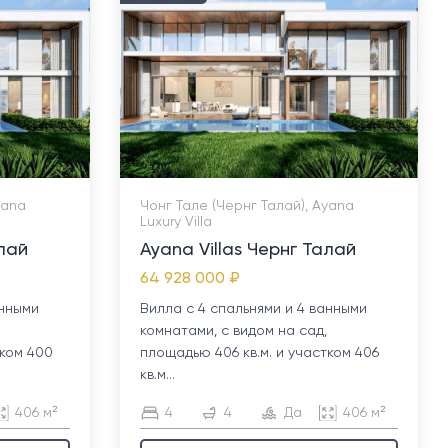
yana
Чонг Тале (Чернг Талай), Ayana
Luxury Villa
алай
Ayana Villas Чернг Талай
64 928 000 ₽
анными
Вилла с 4 спальнями и 4 ванными
комнатами, с видом на сад,
тком 400
площадью 406 кв.м. и участком 406
кв.м...
406 м²
4
4
Да
406 м²