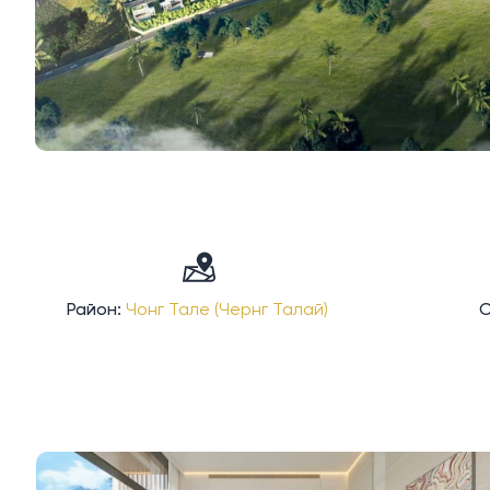
Район:
Чонг Тале (Чернг Талай)
С