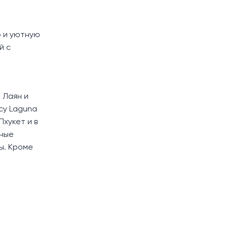
ю и уютную
й с
 Лаян и
су Laguna
хукет и в
ьные
ы. Кроме