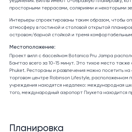
уединения. Виллы имеют U-образную планировку, ко
просторными террасами, соляриями и некоторыми зе
Интерьеры спроектированы таким образом, чтобы оп
атмосферу в гостиной и столовой открытой планиров
островом/барной стойкой и тремя комфортабельными
Местоположение:
Проект вилл с бассейном Botanica Pru Jampa распол
Бангтао всего за 10-15 минут. Это тихое место такж
Phuket. Рестораны и развлечения можно посетить на 
торговом центре Robinson Lifestyle, расположенном
учреждения находятся недалеко: международная шко
того, международный аэропорт Пхукета находится пр
Планировка