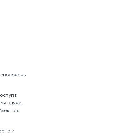
расположены
оступ к
му пляжи.
бъектов,
орта и