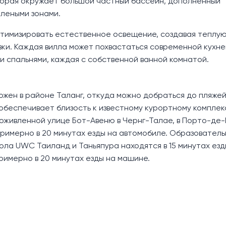
торая окружает большой частный бассейн, дополненный
леными зонами.
тимизировать естественное освещение, создавая теплу
ки. Каждая вилла может похвастаться современной кухне
 спальнями, каждая с собственной ванной комнатой.
ожен в районе Таланг, откуда можно добраться до пляжей
е обеспечивает близость к известному курортному комплек
оживленной улице Бот-Авеню в Чернг-Талае, в Порто-де-П
 примерно в 20 минутах езды на автомобиле. Образовател
ла UWC Таиланд и Таньяпура находятся в 15 минутах езд
имерно в 20 минутах езды на машине.