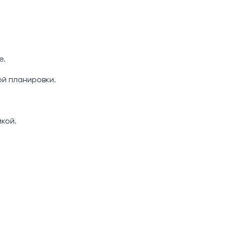
е.
й планировки.
кой.