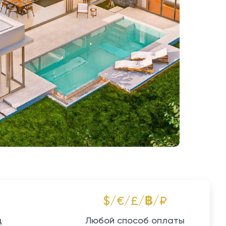
$/€/£/฿/₽
д
Любой способ оплаты