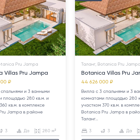
otanica Pru Jampa
Таланг, Botanica Pru Jamp
a Villas Pru Jampa
Botanica Villas Pru J
000 ₽
44 626 000 ₽
 спальнями и 3 ванными
Вилла с 3 спальнями и 3 в
 площадью 280 кв.м. и
комнатами площадью 280 кв
360 кв.м. в комплексе
участком 370 кв.м. в компл
 Pru Jampa в районе
Botanica Pru Jampa в рай
Таланг...
3
Да
280 м²
3
3
Да