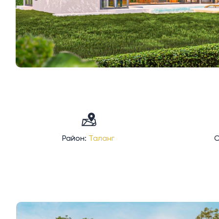
Район:
Таланг
С