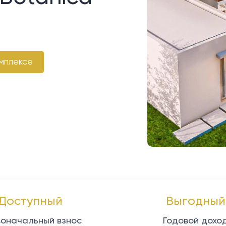
мплексе
Доступный
Выгодный
оначальный взнос
Годовой дохо