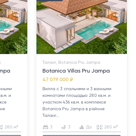
a
Таланг, Botanica Pru Jampa
ampa
Botanica Villas Pru Jampa
47 079 000 ₽
анными
Вилла с 3 спальнями и 3 ванными
.м. и
комнатами площадью 280 кв.м. и
ексе
участком 436 кв.м. в комплексе
оне
Botanica Pru Jampa в районе
Таланг...
280 м²
3
3
Да
280 м²