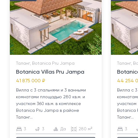
Таланг, Botanica Pru Jampa
Таланг, B
Botanica Villas Pru Jampa
Botanic
41 875 000 ₽
44 254 
Вилла с 3 спальнями и 3 ванными
Вилла с 3
комнатами площадью 280 кв.м. и
комнатами
участком 360 кв.м. в комплексе
участком 
Botanica Pru Jampa в районе
Botanica
Таланг...
Таланг...
3
3
Да
280 м²
3