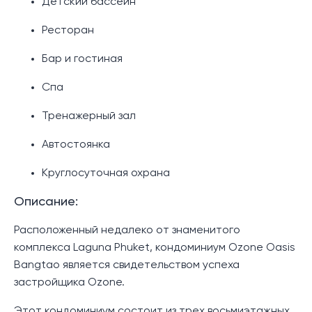
Детский бассейн
Ресторан
Бар и гостиная
Спа
Тренажерный зал
Автостоянка
Круглосуточная охрана
Описание:
Расположенный недалеко от знаменитого
комплекса Laguna Phuket, кондоминиум Ozone Oasis
Bangtao является свидетельством успеха
застройщика Ozone.
Этот кондоминиум состоит из трех восьмиэтажных