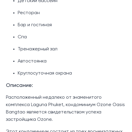
Детский бассейн
Ресторан
Бар и гостиная
Спа
Тренажерный зал
Автостоянка
Круглосуточная охрана
Описание:
Расположенный недалеко от знаменитого
комплекса Laguna Phuket, кондоминиум Ozone Oasis
Bangtao является свидетельством успеха
застройщика Ozone.
Этот кондоминиум состоит из трех восьмиэтажных